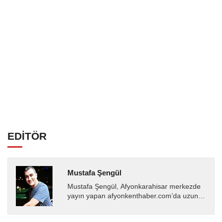
EDİTÖR
Mustafa Şengül
Mustafa Şengül, Afyonkarahisar merkezde
yayın yapan afyonkenthaber.com’da uzun
yıllardır yerel internet medyasında görev
almakta, haber akışı...