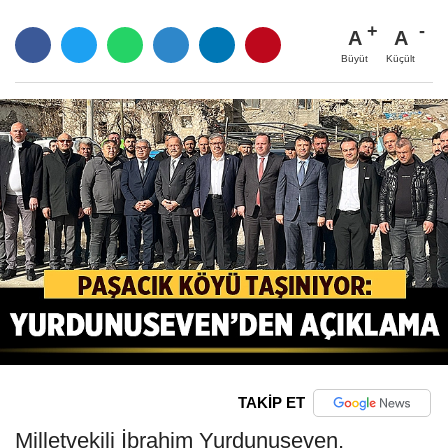
A
A
Büyüt
Küçült
TAKİP ET
Milletvekili İbrahim Yurdunuseven,