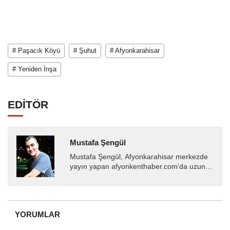
# Paşacık Köyü
# Şuhut
# Afyonkarahisar
# Yeniden İnşa
EDİTÖR
Mustafa Şengül
Mustafa Şengül, Afyonkarahisar merkezde
yayın yapan afyonkenthaber.com’da uzun
yıllardır yerel internet medyasında görev
almakta, haber akışı...
YORUMLAR