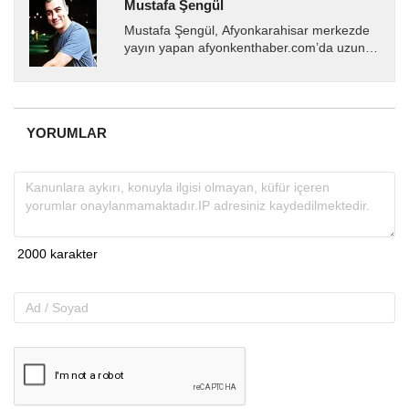
Mustafa Şengül
Mustafa Şengül, Afyonkarahisar merkezde
yayın yapan afyonkenthaber.com’da uzun
yıllardır yerel internet medyasında görev
almakta, haber akışı...
YORUMLAR