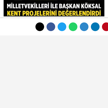
Afyon’da dikkat çeken zirve
Özkaya, Meclis'ten geçen
düzenlemeleri değerlendirdi