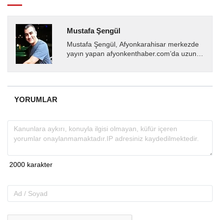
Mustafa Şengül
Mustafa Şengül, Afyonkarahisar merkezde
yayın yapan afyonkenthaber.com’da uzun
yıllardır yerel internet medyasında görev
almakta, haber akışı...
YORUMLAR