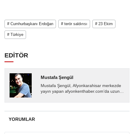
# Cumhurbaşkanı Erdoğan
# terör saldırısı
# 23 Ekim
# Türkiye
EDİTÖR
Mustafa Şengül
Mustafa Şengül, Afyonkarahisar merkezde
yayın yapan afyonkenthaber.com’da uzun
yıllardır yerel internet medyasında görev
almakta, haber akışı...
YORUMLAR