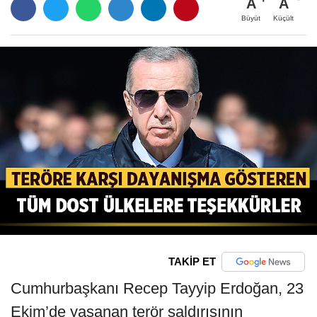
A
A
Büyüt
Küçült
TAKİP ET
Cumhurbaşkanı Recep Tayyip Erdoğan, 23
Ekim’de yaşanan terör saldırısının