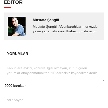
EDİTÖR
Mustafa Şengül
Mustafa Şengül, Afyonkarahisar merkezde
yayın yapan afyonkenthaber.com’da uzun
yıllardır yerel internet medyasında görev
almakta, haber akışı...
YORUMLAR