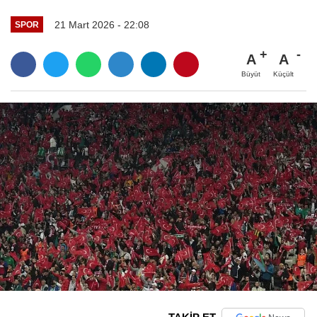
21 Mart 2026 - 22:08
SPOR
A
A
Büyüt
Küçült