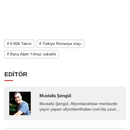
# A Milli Takım
# Türkiye Romanya maçı
# Barış Alper Yılmaz sakatlık
EDİTÖR
Mustafa Şengül
Mustafa Şengül, Afyonkarahisar merkezde
yayın yapan afyonkenthaber.com’da uzun
yıllardır yerel internet medyasında görev
almakta, haber akışı...