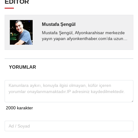
EDİTÖR
Mustafa Şengül
Mustafa Şengül, Afyonkarahisar merkezde
yayın yapan afyonkenthaber.com’da uzun
yıllardır yerel internet medyasında görev
almakta, haber akışı...
YORUMLAR