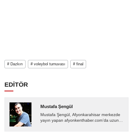
# Dazkırı
# voleybol turnuvası
# final
EDİTÖR
Mustafa Şengül
Mustafa Şengül, Afyonkarahisar merkezde
yayın yapan afyonkenthaber.com’da uzun
yıllardır yerel internet medyasında görev
almakta, haber akışı...