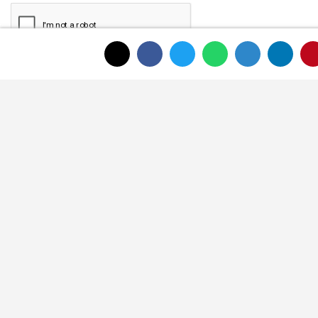
Gönder
ANASAYFAYA DÖNMEK İÇİN TIKLAYINIZ
İLGINIZI ÇEKEBILIR