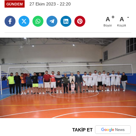
27 Ekim 2023 - 22:20
GÜNDEM
A
A
Büyüt
Küçült
TAKİP ET