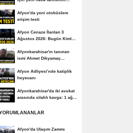
yayımladı
Afyon'da yeni otobüslere
erişim testi
Afyon Cenaze İlanları 3
Ağustos 2026: Bugün Kimler
Vefat Etti?
Afyonkarahisar'ın tanınan
ismi Ahmet Dikyamaç
hayatını kaybetti
Afyon Adliyesi’nde katiplik
heyecanı
Afyonkarahisar'da iki avukat
arasında silahlı kavga: 1 ağır
yaralı
 YORUMLANANLAR
Afyon'da Ulaşım Zammı