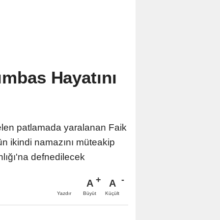
ımbas Hayatını
elen patlamada yaralanan Faik
n ikindi namazını müteakip
lığı'na defnedilecek
A
A
Büyüt
Küçült
Yazdır