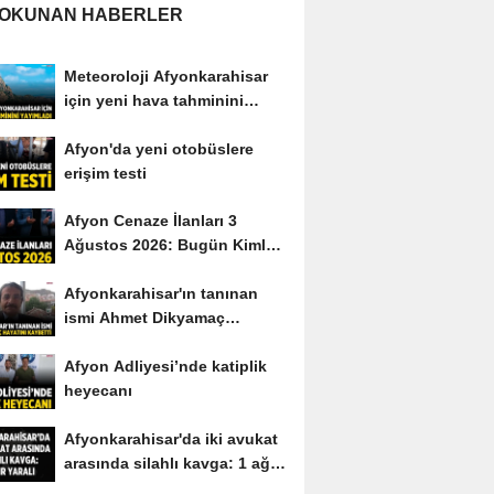
 OKUNAN HABERLER
Meteoroloji Afyonkarahisar
için yeni hava tahminini
yayımladı
Afyon'da yeni otobüslere
erişim testi
Afyon Cenaze İlanları 3
Ağustos 2026: Bugün Kimler
Vefat Etti?
Afyonkarahisar'ın tanınan
ismi Ahmet Dikyamaç
hayatını kaybetti
Afyon Adliyesi’nde katiplik
heyecanı
Afyonkarahisar'da iki avukat
arasında silahlı kavga: 1 ağır
yaralı