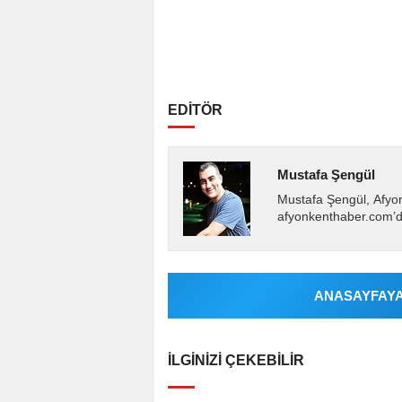
EDİTÖR
Mustafa Şengül
Mustafa Şengül, Afyo
afyonkenthaber.com’da
almakta, haber akışı..
ANASAYFAYA 
İLGINIZI ÇEKEBILIR