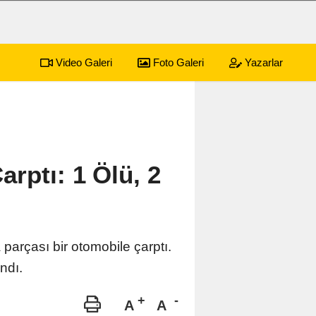
Video Galeri
Foto Galeri
Yazarlar
rptı: 1 Ölü, 2
arçası bir otomobile çarptı.
ndı.
A
A