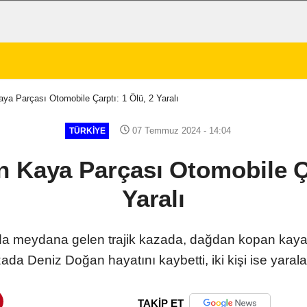
a Parçası Otomobile Çarptı: 1 Ölü, 2 Yaralı
07 Temmuz 2024 - 14:04
TÜRKIYE
Kaya Parçası Otomobile Ça
Yaralı
a meydana gelen trajik kazada, dağdan kopan kaya p
ada Deniz Doğan hayatını kaybetti, iki kişi ise yarala
TAKİP ET