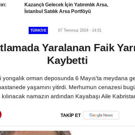
rı:
Kazançlı Gelecek İçin Yatırımlık Arsa,
İstanbul Satılık Arsa Portföyü
07 Temmuz 2024 - 14:01
TÜRKIYE
atlamada Yaralanan Faik Yar
Kaybetti
ki yongalık orman deposunda 6 Mayıs'ta meydana g
hastanede yaşamını yitirdi. Merhumun cenazesi bugü
kılınacak namazın ardından Kayabaşı Aile Kabristan
TAKİP ET