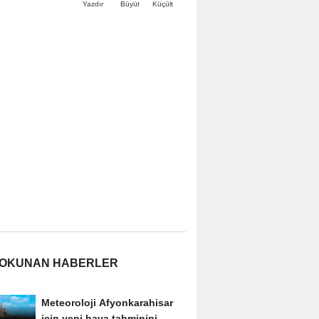
Büyüt
Küçült
Yazdır
 OKUNAN HABERLER
Meteoroloji Afyonkarahisar
için yeni hava tahminini