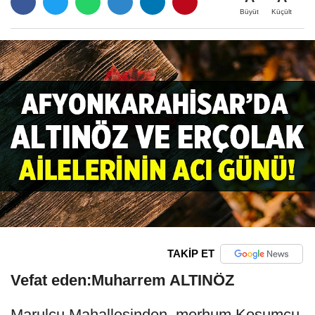
Büyüt
Küçült
TAKİP ET
Vefat eden:Muharrem ALTINÖZ
Marulcu Mahallesinden, merhum Koşumcu