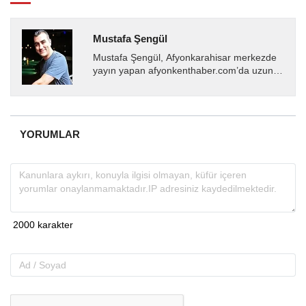
Mustafa Şengül
Mustafa Şengül, Afyonkarahisar merkezde
yayın yapan afyonkenthaber.com’da uzun
yıllardır yerel internet medyasında görev
almakta, haber akışı...
YORUMLAR