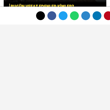
Afyon Cenaze İlanları 31 Temmuz
2026: Bugün Vefat Edenler Kimler?