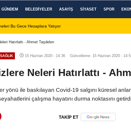
GÜNDEM
BELEDIYELER
ASAYIŞ
SIYASET
SPOR
EKO
eleri Bu Gece Hesaplara Yatıyor
01:01
Afyonspor için bir
eleri Hatırlattı - Ahmet Taşdelen
15 Haziran 2020 - 14:36
Güncelleme: 15 Haziran 2020 - 14:5
SAĞLIK
zlere Neleri Hatırlattı - Ah
er yönü ile baskılayan Covid-19 salgını küresel anla
seyahatlerini çalışma hayatını durma noktasını getirdi
TAKİP ET