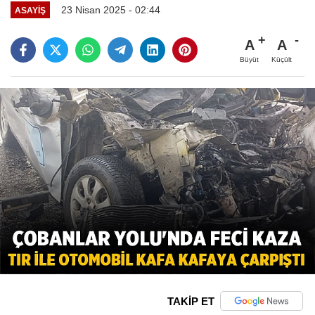
23 Nisan 2025 - 02:44
ASAYIŞ
A
A
Büyüt
Küçült
TAKİP ET