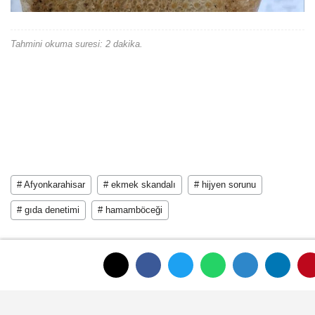
Tahmini okuma suresi: 2 dakika.
# Afyonkarahisar
# ekmek skandalı
# hijyen sorunu
# gıda denetimi
# hamamböceği
EDİTÖR
Mustafa Şengül