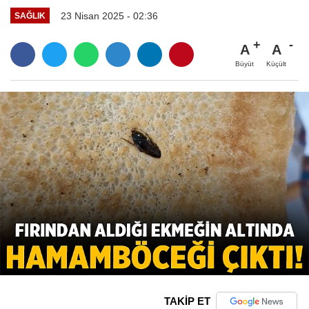
23 Nisan 2025 - 02:36
SAĞLIK
A
A
Büyüt
Küçült
TAKİP ET