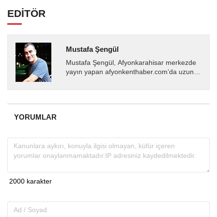
EDİTÖR
Mustafa Şengül
Mustafa Şengül, Afyonkarahisar merkezde
yayın yapan afyonkenthaber.com’da uzun
yıllardır yerel internet medyasında görev
almakta, haber akışı...
YORUMLAR