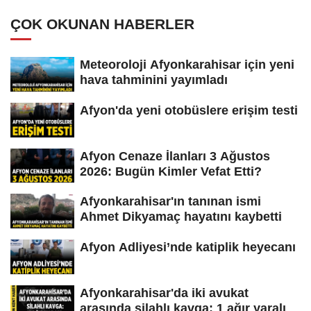
ÇOK OKUNAN HABERLER
Meteoroloji Afyonkarahisar için yeni
hava tahminini yayımladı
Afyon'da yeni otobüslere erişim testi
Afyon Cenaze İlanları 3 Ağustos
2026: Bugün Kimler Vefat Etti?
Afyonkarahisar'ın tanınan ismi
Ahmet Dikyamaç hayatını kaybetti
Afyon Adliyesi’nde katiplik heyecanı
Afyonkarahisar'da iki avukat
arasında silahlı kavga: 1 ağır yaralı