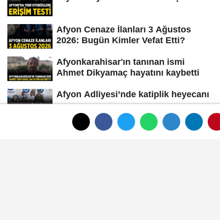
Afyon Cenaze İlanları 3 Ağustos
2026: Bugün Kimler Vefat Etti?
Afyonkarahisar'ın tanınan ismi
Ahmet Dikyamaç hayatını kaybetti
Afyon Adliyesi’nde katiplik heyecanı
Afyonkarahisar'da iki avukat
arasında silahlı kavga: 1 ağır yaralı
SON YORUMLANANLAR
Afyon'da Ulaşım Zammı Gündemde, Vatandaş
Aynı Soruyu Soruyor