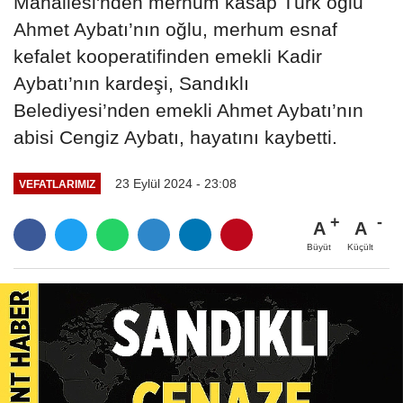
Mahallesi'nden merhum kasap Türk oğlu
Ahmet Aybatı’nın oğlu, merhum esnaf
kefalet kooperatifinden emekli Kadir
Aybatı’nın kardeşi, Sandıklı
Belediyesi’nden emekli Ahmet Aybatı’nın
abisi Cengiz Aybatı, hayatını kaybetti.
23 Eylül 2024 - 23:08
VEFATLARIMIZ
A
A
Büyüt
Küçült