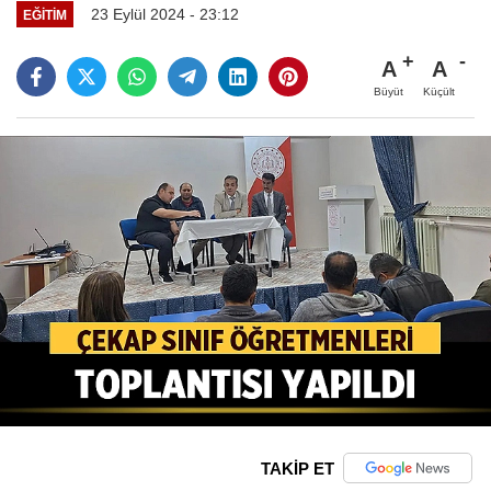
23 Eylül 2024 - 23:12
EĞITIM
A
A
Büyüt
Küçült
TAKİP ET