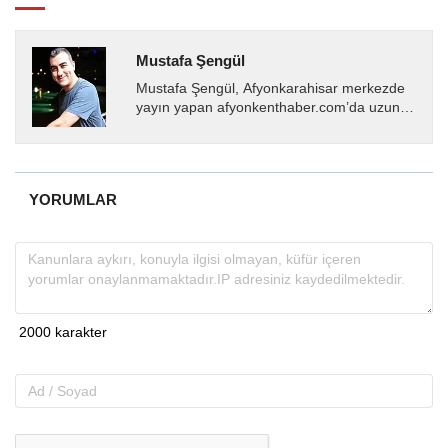
Mustafa Şengül
Mustafa Şengül, Afyonkarahisar merkezde
yayın yapan afyonkenthaber.com’da uzun
yıllardır yerel internet medyasında görev
almakta, haber akışı...
YORUMLAR