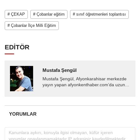
# ÇEKAP
# Çobanlar eğitim
# sınıf öğretmenleri toplantısı
# Çobanlar İlçe Milli Eğitim
EDİTÖR
Mustafa Şengül
Mustafa Şengül, Afyonkarahisar merkezde
yayın yapan afyonkenthaber.com’da uzun
yıllardır yerel internet medyasında görev
almakta, haber akışı...
YORUMLAR