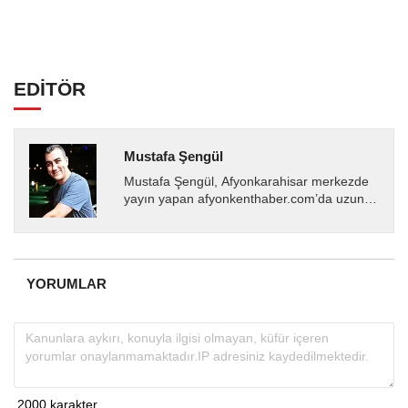
EDİTÖR
Mustafa Şengül
Mustafa Şengül, Afyonkarahisar merkezde
yayın yapan afyonkenthaber.com’da uzun
yıllardır yerel internet medyasında görev
almakta, haber akışı...
YORUMLAR