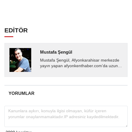
EDİTÖR
Mustafa Şengül
Mustafa Şengül, Afyonkarahisar merkezde
yayın yapan afyonkenthaber.com’da uzun
yıllardır yerel internet medyasında görev
almakta, haber akışı...
YORUMLAR