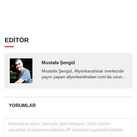
EDİTÖR
Mustafa Şengül
Mustafa Şengül, Afyonkarahisar merkezde
yayın yapan afyonkenthaber.com’da uzun
yıllardır yerel internet medyasında görev
almakta, haber akışı...
YORUMLAR