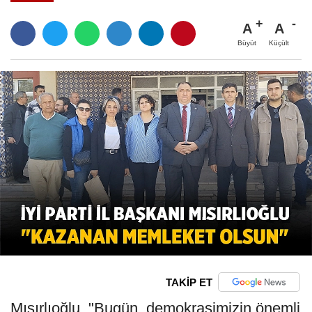
A
A
Büyüt
Küçült
TAKİP ET
Mısırlıoğlu, "Bugün, demokrasimizin önemli