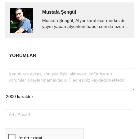
Mustafa Şengül
Mustafa Şengül, Afyonkarahisar merkezde
yayın yapan afyonkenthaber.com’da uzun
yıllardır yerel internet medyasında görev
almakta, haber akışı...
YORUMLAR