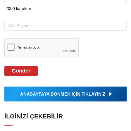
Gönder
ANASAYFAYA DÖNMEK İÇİN TIKLAYINIZ
İLGINIZI ÇEKEBILIR