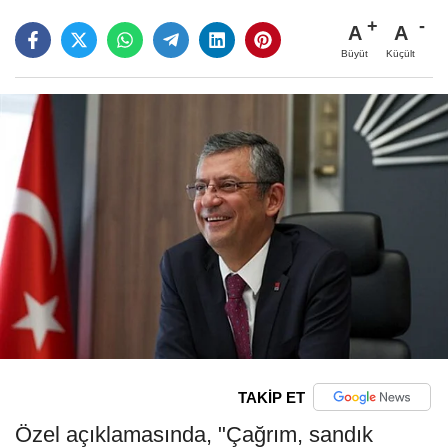
A
A
Büyüt
Küçült
TAKİP ET
Özel açıklamasında, "Çağrım, sandık