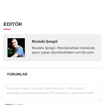
EDİTÖR
Mustafa Şengül
Mustafa Şengül, Afyonkarahisar merkezde
yayın yapan afyonkenthaber.com’da uzun
yıllardır yerel internet medyasında görev
almakta, haber akışı...
YORUMLAR