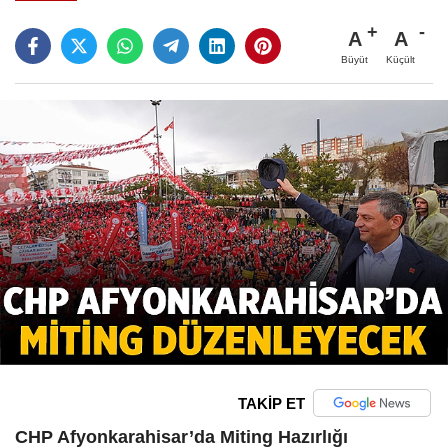
A
A
Büyüt
Küçült
TAKİP ET
CHP Afyonkarahisar’da Miting Hazırlığı