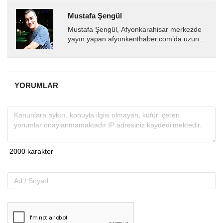
Mustafa Şengül
Mustafa Şengül, Afyonkarahisar merkezde
yayın yapan afyonkenthaber.com’da uzun
yıllardır yerel internet medyasında görev
almakta, haber akışı...
YORUMLAR