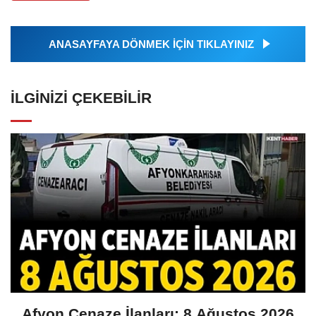
ANASAYFAYA DÖNMEK İÇİN TIKLAYINIZ
İLGINIZI ÇEKEBILIR
Afyon Cenaze İlanları: 8 Ağustos 2026