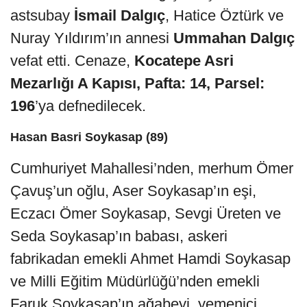
astsubay
İsmail Dalgıç
, Hatice Öztürk ve
Nuray Yıldırım’ın annesi
Ummahan Dalgıç
vefat etti. Cenaze,
Kocatepe Asri
Mezarlığı A Kapısı, Pafta: 14, Parsel:
196
’ya defnedilecek.
Hasan Basri Soykasap (89)
Cumhuriyet Mahallesi’nden, merhum Ömer
Çavuş’un oğlu, Aser Soykasap’ın eşi,
Eczacı Ömer Soykasap, Sevgi Üreten ve
Seda Soykasap’ın babası, askeri
fabrikadan emekli Ahmet Hamdi Soykasap
ve Milli Eğitim Müdürlüğü’nden emekli
Faruk Soykasap’ın ağabeyi, yemenici