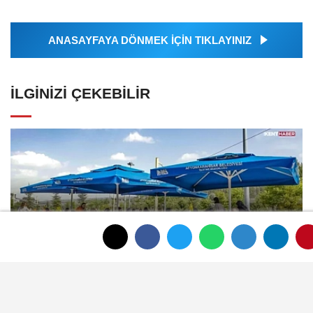
ANASAYFAYA DÖNMEK İÇİN TIKLAYINIZ
İLGINIZI ÇEKEBILIR
Afyon Belediyesi sosyal tesis ve kreş