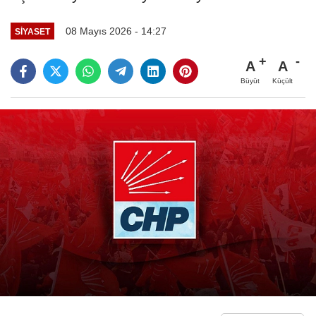
08 Mayıs 2026 - 14:27
SIYASET
A
A
Büyüt
Küçült