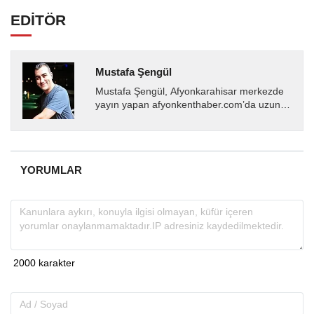
EDİTÖR
Mustafa Şengül
Mustafa Şengül, Afyonkarahisar merkezde
yayın yapan afyonkenthaber.com’da uzun
yıllardır yerel internet medyasında görev
almakta, haber akışı...
YORUMLAR