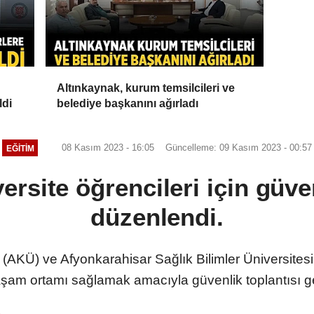
Altınkaynak, kurum temsilcileri ve
ldi
belediye başkanını ağırladı
08 Kasım 2023 - 16:05
Güncelleme: 09 Kasım 2023 - 00:57
EĞITIM
ersite öğrencileri için güven
düzenlendi.
(AKÜ) ve Afyonkarahisar Sağlık Bilimler Üniversitesi
aşam ortamı sağlamak amacıyla güvenlik toplantısı ger