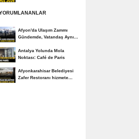
Edenler Kimler?
 YORUMLANANLAR
Afyon'da Ulaşım Zammı
Gündemde, Vatandaş Aynı
Soruyu Soruyor
Antalya Yolunda Mola
Noktası: Café de Paris
Afyonkarahisar Belediyesi
Zafer Restoranı hizmete
açıyor