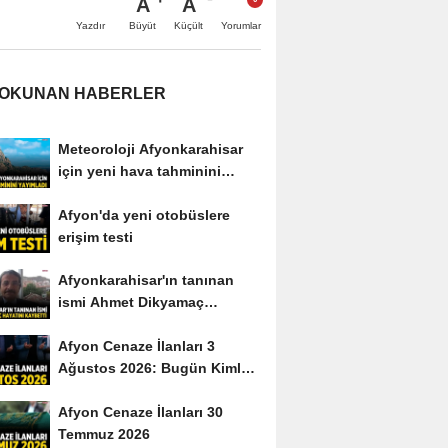
A
A
Büyüt
Küçült
Yazdır
Yorumlar
 OKUNAN HABERLER
Meteoroloji Afyonkarahisar
için yeni hava tahminini
yayımladı
Afyon'da yeni otobüslere
erişim testi
Afyonkarahisar'ın tanınan
ismi Ahmet Dikyamaç
hayatını kaybetti
Afyon Cenaze İlanları 3
Ağustos 2026: Bugün Kimler
Vefat Etti?
Afyon Cenaze İlanları 30
Temmuz 2026