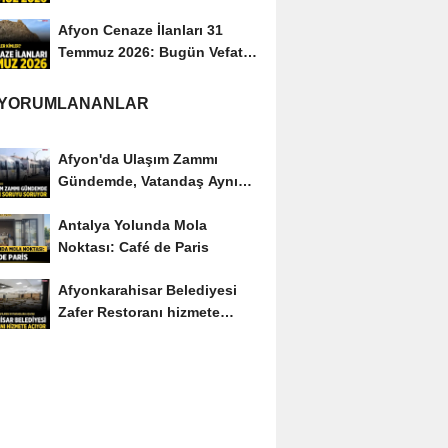
Afyon Cenaze İlanları 31
Temmuz 2026: Bugün Vefat
Edenler Kimler?
 YORUMLANANLAR
Afyon'da Ulaşım Zammı
Gündemde, Vatandaş Aynı
Soruyu Soruyor
Antalya Yolunda Mola
Noktası: Café de Paris
Afyonkarahisar Belediyesi
Zafer Restoranı hizmete
açıyor