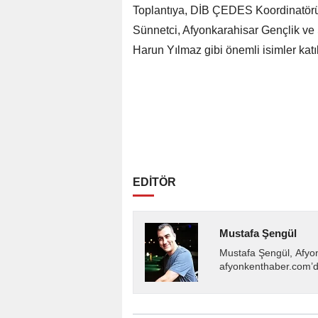
Toplantıya, DİB ÇEDES Koordinatörü 
Sünnetci, Afyonkarahisar Gençlik ve 
Harun Yılmaz gibi önemli isimler katıl
EDİTÖR
Mustafa Şengül
Mustafa Şengül, Afyo
afyonkenthaber.com’da
almakta, haber akışı..