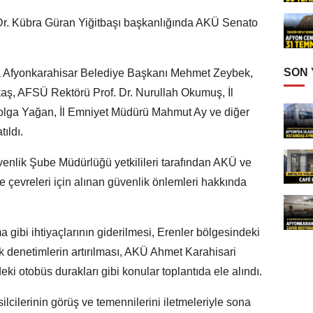
 Dr. Kübra Güran Yiğitbaşı başkanlığında AKÜ Senato
SON
sıra Afyonkarahisar Belediye Başkanı Mehmet Zeybek,
ş, AFSÜ Rektörü Prof. Dr. Nurullah Okumuş, İl
lga Yağan, İl Emniyet Müdürü Mahmut Ay ve diğer
ıldı.
enlik Şube Müdürlüğü yetkilileri tarafından AKÜ ve
e çevreleri için alınan güvenlik önlemleri hakkında
 gibi ihtiyaçlarının giderilmesi, Erenler bölgesindeki
k denetimlerin artırılması, AKÜ Ahmet Karahisari
i otobüs durakları gibi konular toplantıda ele alındı.
lcilerinin görüş ve temennilerini iletmeleriyle sona