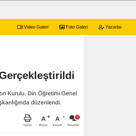
Video Galeri
Foto Galeri
Yazarlar
erçekleştirildi
n Kurulu, Din Öğretimi Genel
şkanlığında düzenlendi.
A
A
Büyüt
Küçült
Yazdır
Yorumlar