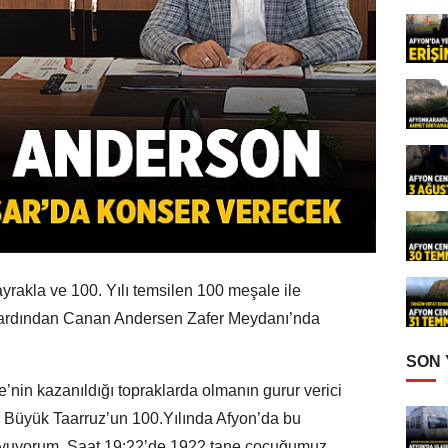
rakla ve 100. Yılı temsilen 100 meşale ile
ardından Canan Andersen Zafer Meydanı’nda
SON
’nin kazanıldığı topraklarda olmanın gurur verici
 Büyük Taarruz’un 100.Yılında Afyon’da bu
duyuyorum. Saat 19:22’de 1922 tane çocuğumuz