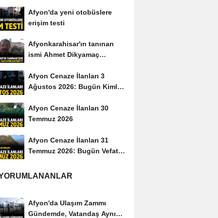
yayımladı
Afyon'da yeni otobüslere
erişim testi
Afyonkarahisar'ın tanınan
ismi Ahmet Dikyamaç
hayatını kaybetti
Afyon Cenaze İlanları 3
Ağustos 2026: Bugün Kimler
Vefat Etti?
Afyon Cenaze İlanları 30
Temmuz 2026
Afyon Cenaze İlanları 31
Temmuz 2026: Bugün Vefat
Edenler Kimler?
 YORUMLANANLAR
Afyon'da Ulaşım Zammı
Gündemde, Vatandaş Aynı