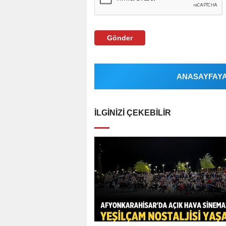
Gönder
ANASAYFAYA 
İLGINIZI ÇEKEBILIR