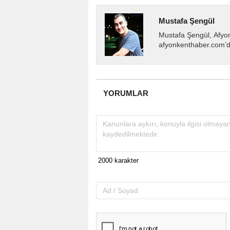
Mustafa Şengül
Mustafa Şengül, Afyo
afyonkenthaber.com’da
almakta, haber akışı..
YORUMLAR