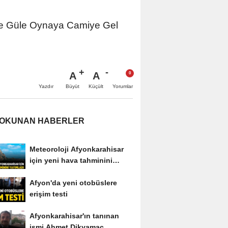
 ve Güle Oynaya Camiye Gel
A
A
Büyüt
Küçült
Yazdır
Yorumlar
 OKUNAN HABERLER
Meteoroloji Afyonkarahisar
için yeni hava tahminini
yayımladı
Afyon'da yeni otobüslere
erişim testi
Afyonkarahisar'ın tanınan
ismi Ahmet Dikyamaç