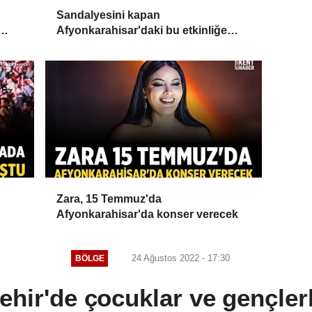
Sandalyesini kapan
Afyonkarahisar'daki bu etkinliğe
koşacak
Zara, 15 Temmuz'da
Afyonkarahisar'da konser verecek
24 Ağustos 2022 - 17:30
BÖLGE
ehir'de çocuklar ve gençler