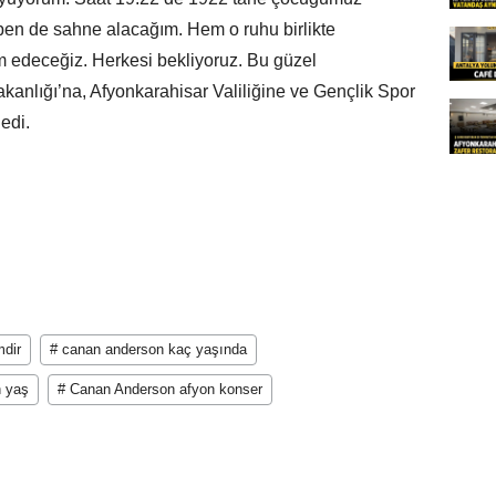
ben de sahne alacağım. Hem o ruhu birlikte
 edeceğiz. Herkesi bekliyoruz. Bu güzel
kanlığı’na, Afyonkarahisar Valiliğine ve Gençlik Spor
edi.
mdir
# canan anderson kaç yaşında
n yaş
# Canan Anderson afyon konser