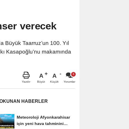
ser verecek
 Büyük Taarruz’un 100. Yıl
Hakkı Kasapoğlu’nu makamında
A
A
Büyüt
Küçült
Yazdır
Yorumlar
 OKUNAN HABERLER
Meteoroloji Afyonkarahisar
için yeni hava tahminini