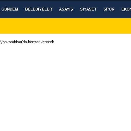
GÜNDEM
BELEDIYELER
ASAYIŞ
SIYASET
SPOR
EKO
yonkarahisar'da konser verecek