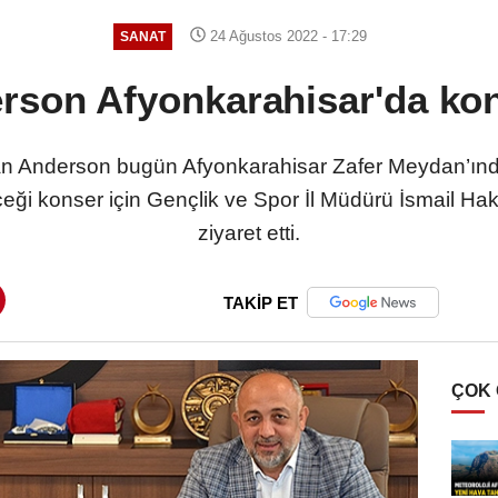
24 Ağustos 2022 - 17:29
SANAT
rson Afyonkarahisar'da kon
n Anderson bugün Afyonkarahisar Zafer Meydan’ında
eceği konser için Gençlik ve Spor İl Müdürü İsmail 
ziyaret etti.
TAKİP ET
ÇOK