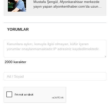
Mustafa Şengül, Afyonkarahisar merkezde
yayın yapan afyonkenthaber.com’da uzun
yıllardır yerel internet medyasında görev
almakta, haber akışı...
YORUMLAR