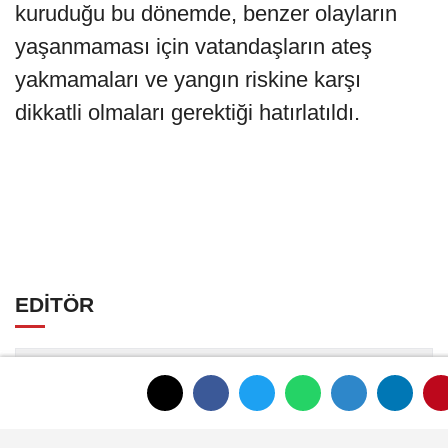
kuruduğu bu dönemde, benzer olayların
yaşanmaması için vatandaşların ateş
yakmamaları ve yangın riskine karşı
dikkatli olmaları gerektiği hatırlatıldı.
EDİTÖR
Mustafa Şengül
Mustafa Şengül, Afyonkarahisar merkezde
yayın yapan afyonkenthaber.com’da uzun
yıllardır yerel internet medyasında görev