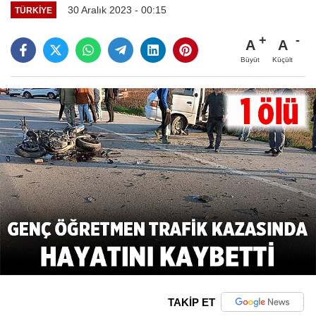
30 Aralık 2023 - 00:15
TÜRKIYE
A
A
Büyüt
Küçült
TAKİP ET