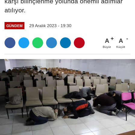
karşı bilinçlenme yolunda önemli adımlar
atılıyor.
29 Aralık 2023 - 19:30
GÜNDEM
A
A
Büyüt
Küçült