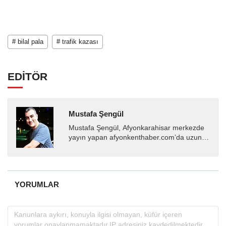
# bilal pala
# trafik kazası
EDİTÖR
Mustafa Şengül
Mustafa Şengül, Afyonkarahisar merkezde
yayın yapan afyonkenthaber.com’da uzun
yıllardır yerel internet medyasında görev
almakta, haber akışı...
YORUMLAR