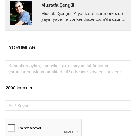
Mustafa Şengül
Mustafa Şengül, Afyonkarahisar merkezde
yayın yapan afyonkenthaber.com’da uzun
yıllardır yerel internet medyasında görev
almakta, haber akışı...
YORUMLAR