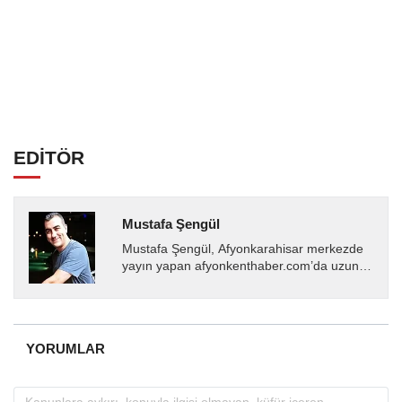
EDİTÖR
Mustafa Şengül
Mustafa Şengül, Afyonkarahisar merkezde
yayın yapan afyonkenthaber.com’da uzun
yıllardır yerel internet medyasında görev
almakta, haber akışı...
YORUMLAR