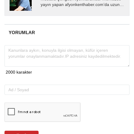
yayın yapan afyonkenthaber.com’da uzun
yıllardır yerel internet medyasında görev
almakta, haber akışı...
YORUMLAR