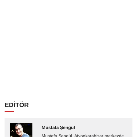
EDİTÖR
Mustafa Şengül
Mustafa Şengül, Afyonkarahisar merkezde