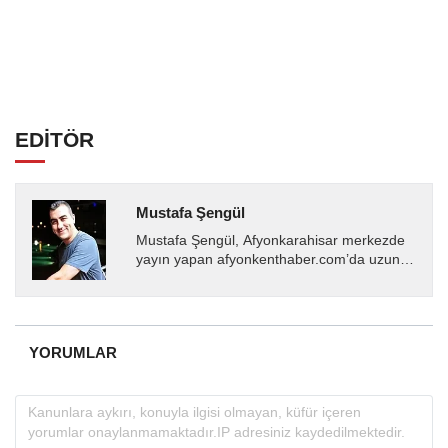
EDİTÖR
Mustafa Şengül
Mustafa Şengül, Afyonkarahisar merkezde
yayın yapan afyonkenthaber.com’da uzun
yıllardır yerel internet medyasında görev
almakta, haber akışı...
YORUMLAR