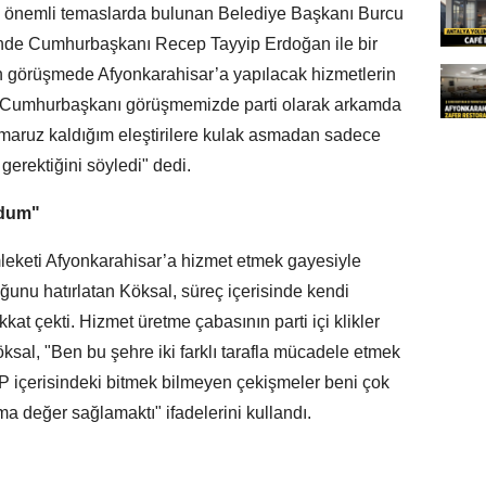
a önemli temaslarda bulunan Belediye Başkanı Burcu
’nde Cumhurbaşkanı Recep Tayyip Erdoğan ile bir
en görüşmede Afyonkarahisar’a yapılacak hizmetlerin
yın Cumhurbaşkanı görüşmemizde parti olarak arkamda
i, maruz kaldığım eleştirilere kulak asmadan sadece
erektiğini söyledi" dedi.
ldum"
emleketi Afyonkarahisar’a hizmet etmek gayesiyle
ğunu hatırlatan Köksal, süreç içerisinde kendi
dikkat çekti. Hizmet üretme çabasının parti içi klikler
ksal, "Ben bu şehre iki farklı tarafla mücadele etmek
 içerisindeki bitmek bilmeyen çekişmeler beni çok
değer sağlamaktı" ifadelerini kullandı.