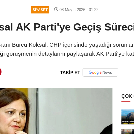
08 Mayıs 2026 - 01:22
SIYASET
al AK Parti'ye Geçiş Süreci
kanı Burcu Köksal, CHP içerisinde yaşadığı sorunl
tığı görüşmenin detaylarını paylaşarak AK Parti'ye ka
TAKİP ET
ÇOK