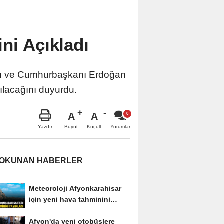
ni Açıkladı
arı ve Cumhurbaşkanı Erdoğan
tılacağını duyurdu.
A
A
Büyüt
Küçült
Yazdır
Yorumlar
 OKUNAN HABERLER
Meteoroloji Afyonkarahisar
için yeni hava tahminini
yayımladı
Afyon'da yeni otobüslere