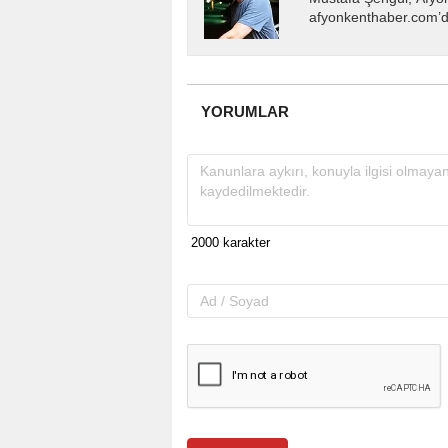
afyonkenthaber.com’da
almakta, haber akışı..
YORUMLAR