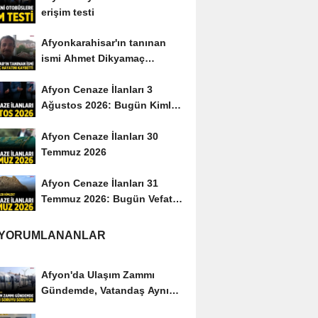
erişim testi
Afyonkarahisar'ın tanınan
ismi Ahmet Dikyamaç
hayatını kaybetti
Afyon Cenaze İlanları 3
Ağustos 2026: Bugün Kimler
Vefat Etti?
Afyon Cenaze İlanları 30
Temmuz 2026
Afyon Cenaze İlanları 31
Temmuz 2026: Bugün Vefat
Edenler Kimler?
 YORUMLANANLAR
Afyon'da Ulaşım Zammı
Gündemde, Vatandaş Aynı
Soruyu Soruyor