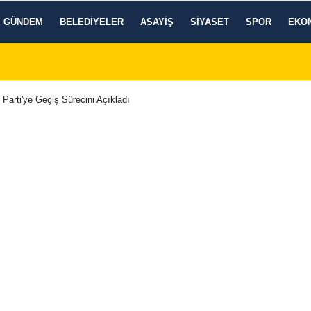
GÜNDEM
BELEDIYELER
ASAYIŞ
SIYASET
SPOR
EKO
Parti'ye Geçiş Sürecini Açıkladı