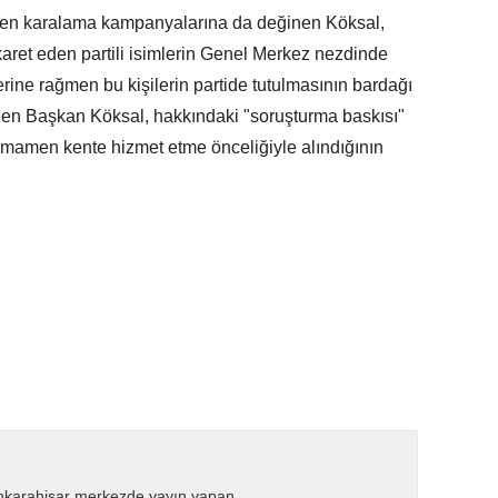
tülen karalama kampanyalarına da değinen Köksal,
ret eden partili isimlerin Genel Merkez nezdinde
rine rağmen bu kişilerin partide tutulmasının bardağı
den Başkan Köksal, hakkındaki "soruşturma baskısı"
tamamen kente hizmet etme önceliğiyle alındığının
nkarahisar merkezde yayın yapan