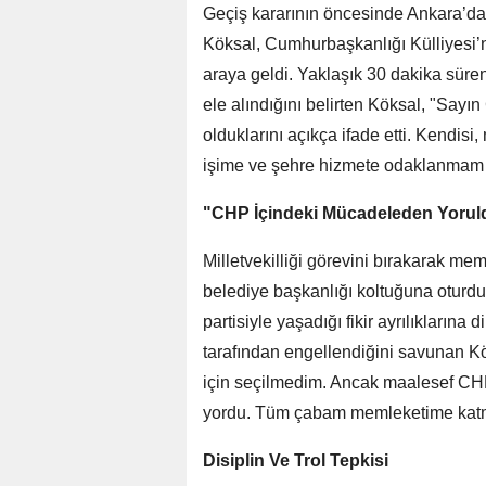
Geçiş kararının öncesinde Ankara’d
Köksal, Cumhurbaşkanlığı Külliyesi
araya geldi. Yaklaşık 30 dakika sür
ele alındığını belirten Köksal, "Sa
olduklarını açıkça ifade etti. Kendis
işime ve şehre hizmete odaklanmam g
"CHP İçindeki Mücadeleden Yoru
Milletvekilliği görevini bırakarak m
belediye başkanlığı koltuğuna oturdu
partisiyle yaşadığı fikir ayrılıklarına 
tarafından engellendiğini savunan Kö
için seçilmedim. Ancak maalesef CHP
yordu. Tüm çabam memleketime katma 
Disiplin Ve Trol Tepkisi