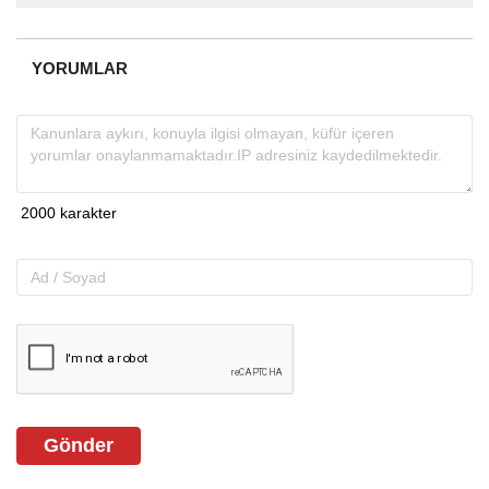
almakta, haber akışı...
YORUMLAR
Gönder