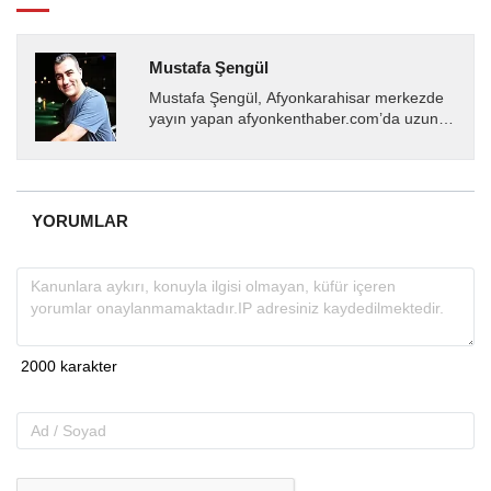
Mustafa Şengül
Mustafa Şengül, Afyonkarahisar merkezde
yayın yapan afyonkenthaber.com’da uzun
yıllardır yerel internet medyasında görev
almakta, haber akışı...
YORUMLAR