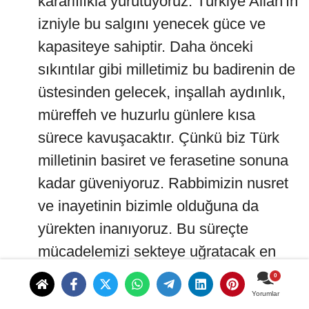
kararlılıkla yürütüyoruz. Türkiye Allah'ın
izniyle bu salgını yenecek güce ve
kapasiteye sahiptir. Daha önceki
sıkıntılar gibi milletimiz bu badirenin de
üstesinden gelecek, inşallah aydınlık,
müreffeh ve huzurlu günlere kısa
sürece kavuşacaktır. Çünkü biz Türk
milletinin basiret ve ferasetine sonuna
kadar güveniyoruz. Rabbimizin nusret
ve inayetinin bizimle olduğuna da
yürekten inanıyoruz. Bu süreçte
mücadelemizi sekteye uğratacak en
büyük tehdit, ümitsizliktir,
karamsarlıktır, yılgınlıktır, yeise
Yorumlar