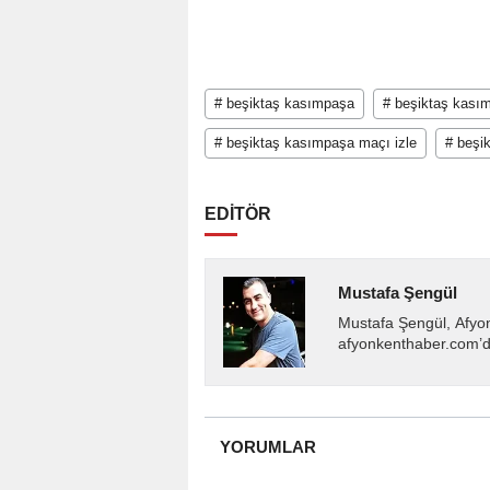
# beşiktaş kasımpaşa
# beşiktaş kası
# beşiktaş kasımpaşa maçı izle
# beşi
EDİTÖR
Mustafa Şengül
Mustafa Şengül, Afyo
afyonkenthaber.com’da
almakta, haber akışı..
YORUMLAR