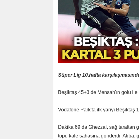
Süper Lig 10.hafta karşılaşmasınd
Beşiktaş 45+3’de Mensah'ın golü ile 
Vodafone Park'ta ilk yarıyı Beşiktaş
Dakika 69’da Ghezzal, sağ taraftan ge
topu kale sahasına gönderdi. Atiba, ge