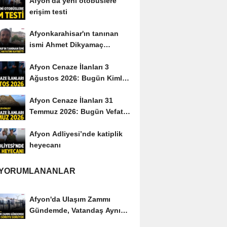
Afyon'da yeni otobüslere
erişim testi
Afyonkarahisar'ın tanınan
ismi Ahmet Dikyamaç
hayatını kaybetti
Afyon Cenaze İlanları 3
Ağustos 2026: Bugün Kimler
Vefat Etti?
Afyon Cenaze İlanları 31
Temmuz 2026: Bugün Vefat
Edenler Kimler?
Afyon Adliyesi’nde katiplik
heyecanı
 YORUMLANANLAR
Afyon'da Ulaşım Zammı
Gündemde, Vatandaş Aynı
Soruyu Soruyor