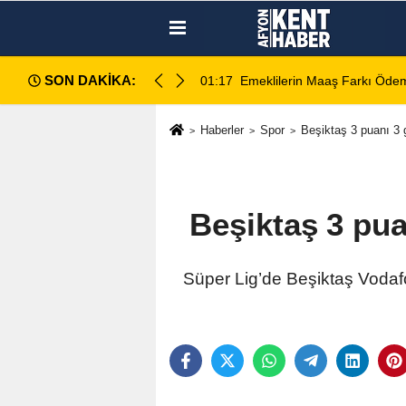
SON DAKİKA:
ece Hesaplara Yatıyor
01:01
Afyonspor için birlik çağrısı
Haberler
Spor
Beşiktaş 3 puanı 3 g
Beşiktaş 3 pua
Süper Lig’de Beşiktaş Vodafo