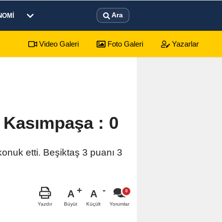
Ara
NOMI
Video Galeri
Foto Galeri
Yazarlar
sürecek festival programı açıklandı
3 Kasımpaşa : 0
onuk etti. Beşiktaş 3 puanı 3
A
A
Büyüt
Küçült
Yazdır
Yorumlar