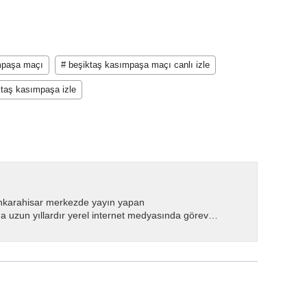
mpaşa maçı
# beşiktaş kasımpaşa maçı canlı izle
ktaş kasımpaşa izle
nkarahisar merkezde yayın yapan
 uzun yıllardır yerel internet medyasında görev
.