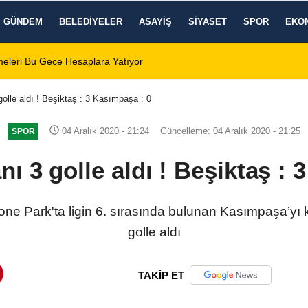
GÜNDEM
BELEDIYELER
ASAYIŞ
SIYASET
SPOR
EKO
 Zafer Meydanı'nda yükseldi
01:31
Dinar'da beş gün 
olle aldı ! Beşiktaş : 3 Kasımpaşa : 0
04 Aralık 2020 - 21:24
Güncelleme: 04 Aralık 2020 - 21:25
SPOR
nı 3 golle aldı ! Beşiktaş : 
ne Park'ta ligin 6. sırasında bulunan Kasımpaşa’yı k
golle aldı
TAKİP ET