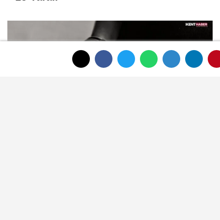
Afyonkarahisar’da Meslektaşını Vuran
Avukat Tutuklandı