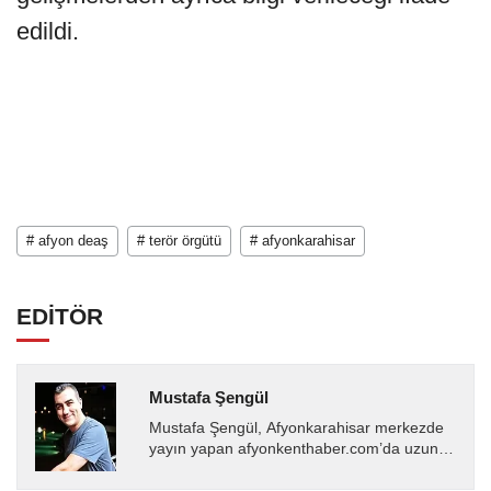
edildi.
# afyon deaş
# terör örgütü
# afyonkarahisar
EDİTÖR
Mustafa Şengül
Mustafa Şengül, Afyonkarahisar merkezde
yayın yapan afyonkenthaber.com’da uzun
yıllardır yerel internet medyasında görev
almakta, haber akışı...