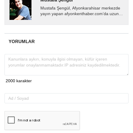
Mustafa Şengül, Afyonkarahisar merkezde
yayın yapan afyonkenthaber.com’da uzun
yıllardır yerel internet medyasında görev
almakta, haber akışı...
YORUMLAR