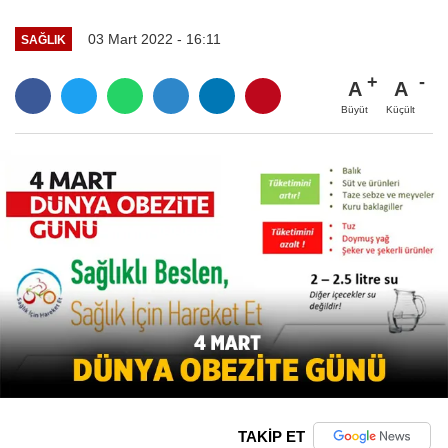
03 Mart 2022 - 16:11
SAĞLIK
A
A
Büyüt
Küçült
TAKİP ET