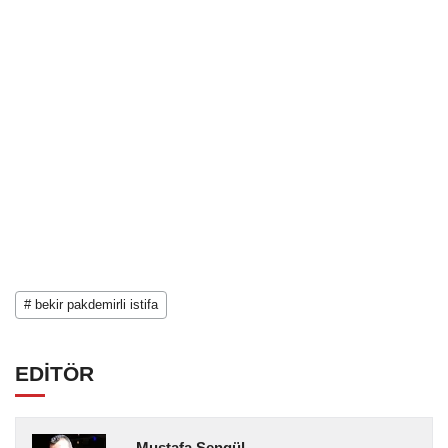
# bekir pakdemirli istifa
EDİTÖR
Mustafa Şengül