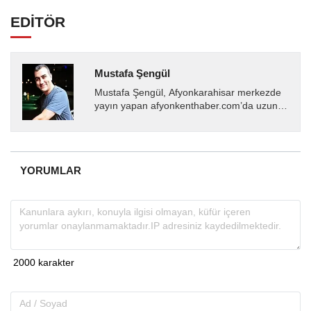
EDİTÖR
Mustafa Şengül
Mustafa Şengül, Afyonkarahisar merkezde
yayın yapan afyonkenthaber.com’da uzun
yıllardır yerel internet medyasında görev
almakta, haber akışı...
YORUMLAR