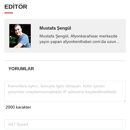
EDİTÖR
Mustafa Şengül
Mustafa Şengül, Afyonkarahisar merkezde
yayın yapan afyonkenthaber.com’da uzun
yıllardır yerel internet medyasında görev
almakta, haber akışı...
YORUMLAR