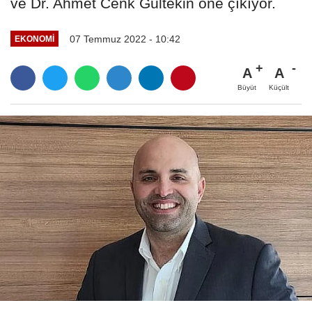
ve Dr. Ahmet Cenk Gültekin öne çıkıyor.
07 Temmuz 2022 - 10:42
EKONOMI
A
A
Büyüt
Küçült