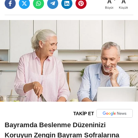
A
A
Büyüt
Küçült
TAKİP ET
Bayramda Beslenme Düzeninizi
Koruyun Zengin Bayram Sofralarına