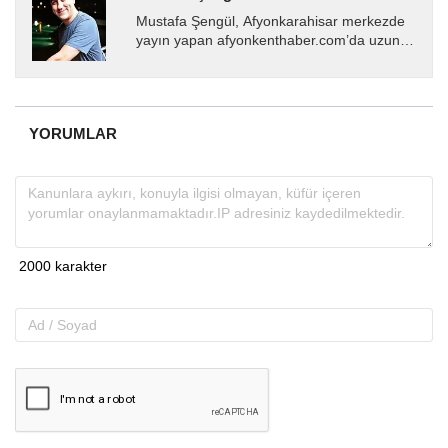
Mustafa Şengül, Afyonkarahisar merkezde
yayın yapan afyonkenthaber.com’da uzun
yıllardır yerel internet medyasında görev
almakta, haber akışı...
YORUMLAR