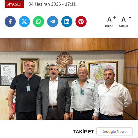
04 Haziran 2026 - 17:11
SIYASET
A
A
Büyüt
Küçült
TAKİP ET