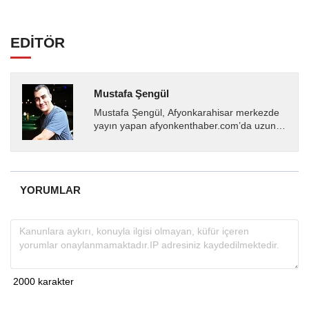
EDİTÖR
Mustafa Şengül
Mustafa Şengül, Afyonkarahisar merkezde
yayın yapan afyonkenthaber.com’da uzun
yıllardır yerel internet medyasında görev
almakta, haber akışı...
YORUMLAR