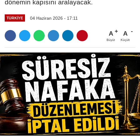
dönemin kapısını aralayacak.
04 Haziran 2026 - 17:11
TÜRKIYE
A
A
Büyüt
Küçült