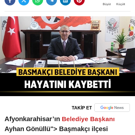
Büyüt
Küçült
TAKİP ET
Afyonkarahisar’ın
Belediye Başkanı
Ayhan Gönüllü"> Başmakçı ilçesi