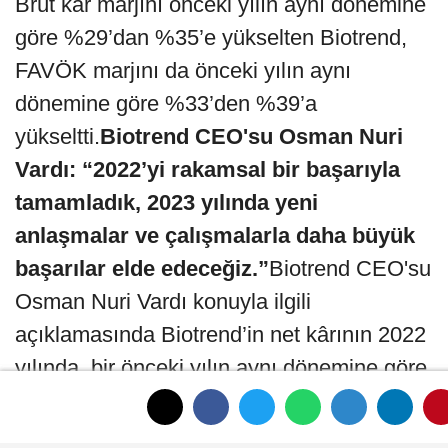
Brüt kâr marjını önceki yılın aynı dönemine
göre %29’dan %35’e yükselten Biotrend,
FAVÖK marjını da önceki yılın aynı
dönemine göre %33’den %39’a
yükseltti.
Biotrend CEO'su Osman Nuri
Vardı: “2022’yi rakamsal bir başarıyla
tamamladık, 2023 yılında yeni
anlaşmalar ve çalışmalarla daha büyük
başarılar elde edeceğiz.”
Biotrend CEO'su
Osman Nuri Vardı konuyla ilgili
açıklamasında Biotrend’in net kârının 2022
yılında, bir önceki yılın aynı dönemine göre
77 kat artarak 4 milyon TL’den 311 milyon
TL’ye yükseldiği bilgisini paylaştı. Bu