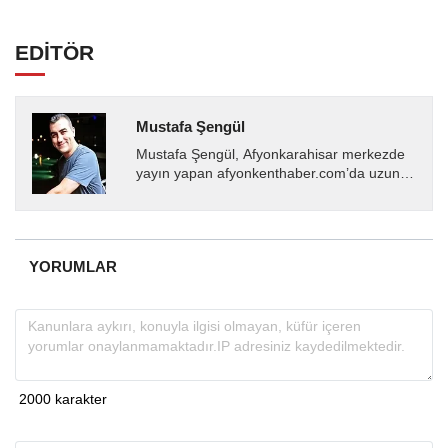
EDİTÖR
Mustafa Şengül
Mustafa Şengül, Afyonkarahisar merkezde
yayın yapan afyonkenthaber.com’da uzun
yıllardır yerel internet medyasında görev
almakta, haber akışı...
YORUMLAR