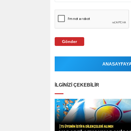
Gönder
ANASAYFAYA 
İLGINIZI ÇEKEBILIR