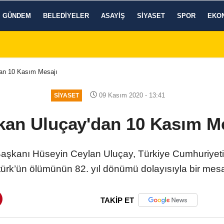
GÜNDEM
BELEDIYELER
ASAYIŞ
SIYASET
SPOR
EKO
an 10 Kasım Mesajı
09 Kasım 2020 - 13:41
SIYASET
kan Uluçay'dan 10 Kasım Me
 Başkanı Hüseyin Ceylan Uluçay, Türkiye Cumhuriyet
ürk’ün ölümünün 82. yıl dönümü dolayısıyla bir mesa
TAKİP ET