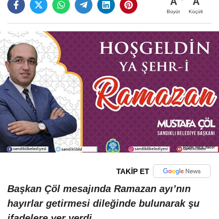
A
A
Büyüt
Küçült
TAKİP ET
Başkan Çöl mesajında Ramazan ayı’nın
hayırlar getirmesi dileğinde bulunarak şu
ifadelere yer verdi.