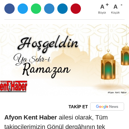
A
A
Büyüt
Küçült
TAKİP ET
Afyon Kent Haber
ailesi olarak, Tüm
takipçilerimizin Gönül dergâhının tek