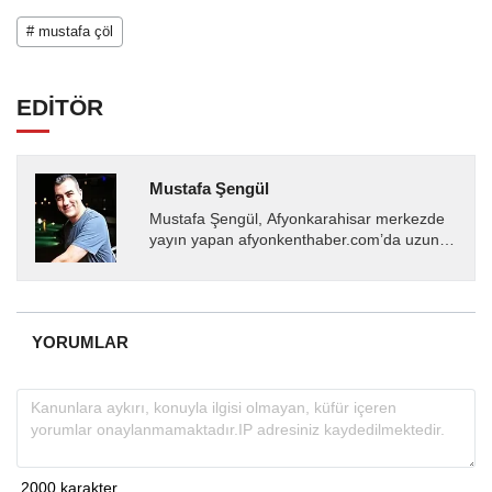
# mustafa çöl
EDİTÖR
Mustafa Şengül
Mustafa Şengül, Afyonkarahisar merkezde
yayın yapan afyonkenthaber.com’da uzun
yıllardır yerel internet medyasında görev
almakta, haber akışı...
YORUMLAR