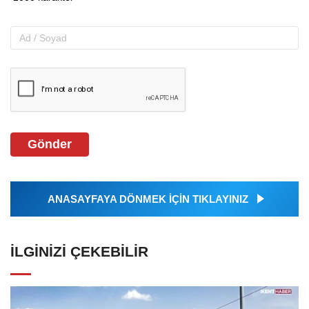
Gönder
ANASAYFAYA DÖNMEK İÇİN TIKLAYINIZ
İLGINIZI ÇEKEBILIR