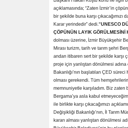
Başkanı Hakan Koştu konu ile ilgili b
açıklamasında; “Zaten İzmir’in çöp
bir şekilde buna karşı çıkacağımızı d
Karar yerindedir” dedi.
“UNESCO DÜ
ÇÖPÜNÜN LAYIK GÖRÜLMESİNİ 
dolması üzerine, İzmir Büyükşehir 
Mirası turizm, tarih ve tarım şehri B
andan itibaren sert bir şekilde karş
proje için yanlıştan dönülmesi adına o
Bakanlığı’nın başlatılan ÇED süreci Ha
olması gerekendi. Tüm hemşehrilerim 
memnuniyetle karşıladım. Biz zaten 
Bergama’ya asla kabul etmeyeceğimiz
ile birlikte karşı çıkacağımızı açıkla
Değişikliği Bakanlığı’nın, İl Tarım M
kararı alması yanlıştan dönülmesi adı