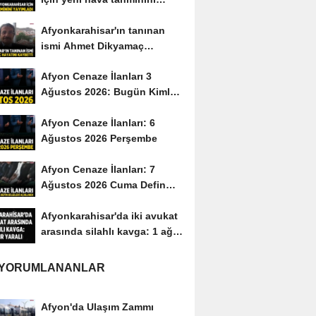
yayımladı
Afyonkarahisar'ın tanınan
ismi Ahmet Dikyamaç
hayatını kaybetti
Afyon Cenaze İlanları 3
Ağustos 2026: Bugün Kimler
Vefat Etti?
Afyon Cenaze İlanları: 6
Ağustos 2026 Perşembe
Afyon Cenaze İlanları: 7
Ağustos 2026 Cuma Defin
Bilgileri Açıklandı
Afyonkarahisar'da iki avukat
arasında silahlı kavga: 1 ağır
yaralı
 YORUMLANANLAR
Afyon'da Ulaşım Zammı