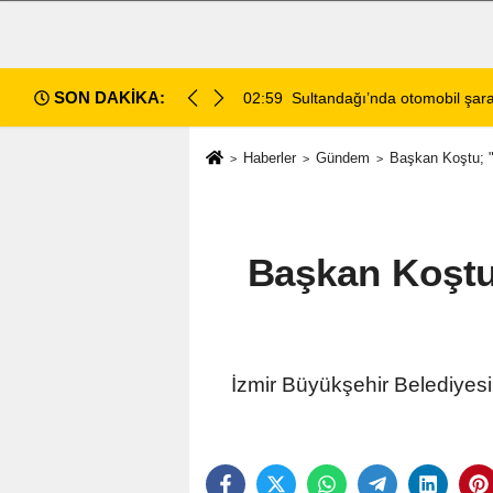
SON DAKİKA:
di: 2 ölü, 2 yaralı
02:13
Afyonkarahisar'da Araç Sahip
Haberler
Gündem
Başkan Koştu; 
Başkan Koştu
İzmir Büyükşehir Belediyesi