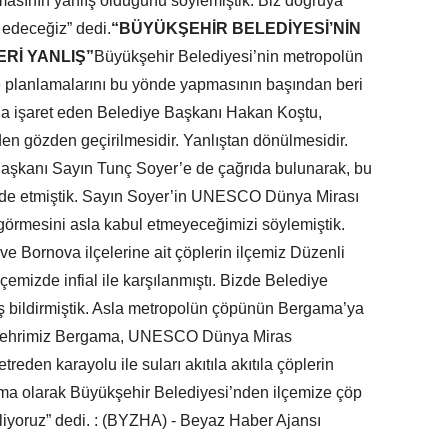
masının yanlış olduğunu söylemiştik. Biz doğruya
edeceğiz” dedi.
“BÜYÜKŞEHİR BELEDİYESİ’NİN
ERİ YANLIŞ”
Büyükşehir Belediyesi’nin metropolün
 planlamalarını bu yönde yapmasının başından beri
da işaret eden Belediye Başkanı Hakan Koştu,
en gözden geçirilmesidir. Yanlıştan dönülmesidir.
şkanı Sayın Tunç Soyer’e de çağrıda bulunarak, bu
fade etmiştik. Sayın Soyer’in UNESCO Dünya Mirası
görmesini asla kabul etmeyeceğimizi söylemiştik.
e Bornova ilçelerine ait çöplerin ilçemiz Düzenli
ilçemizde infial ile karşılanmıştı. Bizde Belediye
ş bildirmiştik. Asla metropolün çöpünün Bergama’ya
im şehrimiz Bergama, UNESCO Dünya Miras
treden karayolu ile suları akıtıla akıtıla çöplerin
gama olarak Büyükşehir Belediyesi’nden ilçemize çöp
kliyoruz” dedi. : (BYZHA) - Beyaz Haber Ajansı