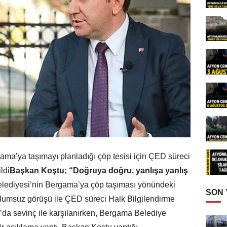
ama’ya taşımayı planladığı çöp tesisi için ÇED süreci
ldi
Başkan Koştu; “Doğruya doğru, yanlışa yanlış
elediyesi’nin Bergama’ya çöp taşıması yönündeki
SON
olumsuz görüşü ile ÇED süreci Halk Bilgilendirme
a’da sevinç ile karşılanırken, Bergama Belediye