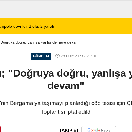
lerinin Tercihi: Halil Engin Oto Yıkama
02:11
Şarkıcı Cansever 
"Doğruya doğru, yanlışa yanlış demeye devam"
28 Mart 2023 - 21:10
GÜNDEM
; "Doğruya doğru, yanlışa 
devam"
’nin Bergama’ya taşımayı planladığı çöp tesisi için Ç
Toplantısı iptal edildi
TAKİP ET