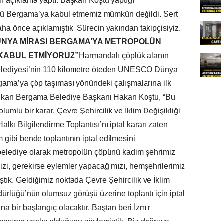
ir açıklama yaptı. Başkan Koştu yaptığı
ünü Bergama’ya kabul etmemiz mümkün değildi. Sert
aha önce açıklamıştık. Sürecin yakından takipçisiyiz.
NYA MİRASI BERGAMA’YA METROPOLÜN
KABUL ETMİYORUZ”
Harmandalı çöplük alanın
Belediyesi’nin 110 kilometre öteden UNESCO Dünya
ergama’ya çöp taşıması yönündeki çalışmalarına ilk
ı çıkan Bergama Belediye Başkanı Hakan Koştu, “Bu
lumlu bir karar. Çevre Şehircilik ve İklim Değişikliği
lkı Bilgilendirme Toplantısı’nı iptal kararı zaten
gibi bende toplantının iptal edilmesini
belediye olarak metropolün çöpünü kadim şehrimiz
i, gerekirse eylemler yapacağımızı, hemşehrilerimiz
mıştık. Geldiğimiz noktada Çevre Şehircilik ve İklim
üdürlüğü’nün olumsuz görüşü üzerine toplantı için iptal
na bir başlangıç olacaktır. Baştan beri İzmir