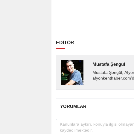
EDİTÖR
Mustafa Şengül
Mustafa Şengül, Afyo
afyonkenthaber.com’da
almakta, haber akışı..
YORUMLAR