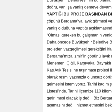
Büyükşehir Belediyesi’nin bu planla
doğru, yanlışa yanlış demeye devam 
YAPTIĞI BU PROJE BAŞINDAN B
çöpünü Bergama’ya layık görmesi ve
yanlış olduğuna yaptığı açıklamasın
“Olması gereken bu çalışmanın yenid
Daha öncede Büyükşehir Belediye Ba
projeden vazgeçilmesi gerektiğini i
Bergama’mıza İzmir’in çöpünü layık 
Menemen, Çiğli, Karşıyaka, Bayraklı v
Katı Atık Tesisi’ne taşınması projesi 
olarak resmi yazımızla olumsuz görü
gelmesini istemiyoruz. Tarihi kad
Listesi’nde. Tarihi ilçemize 110 kilome
getirilmesi olacak iş değil. Biz Ber
taşımasını değil, hizmet etmesini be