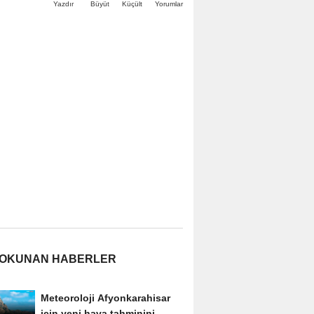
Büyüt
Küçült
Yazdır
Yorumlar
 OKUNAN HABERLER
Meteoroloji Afyonkarahisar
için yeni hava tahminini