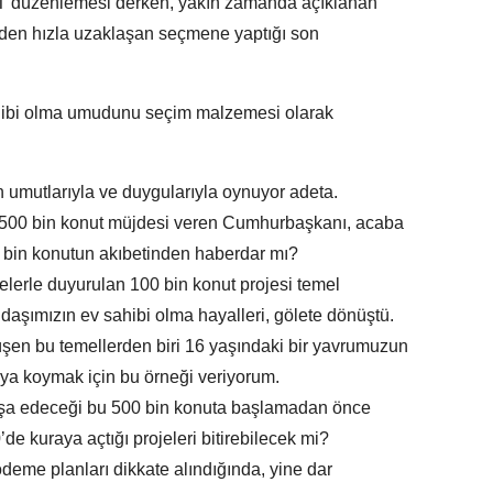
YT düzenlemesi derken, yakın zamanda açıklanan
nden hızla uzaklaşan seçmene yaptığı son
sahibi olma umudunu seçim malzemesi olarak
n umutlarıyla ve duygularıyla oynuyor adeta.
500 bin konut müjdesi veren Cumhurbaşkanı, acaba
0 bin konutun akıbetinden haberdar mı?
lerle duyurulan 100 bin konut projesi temel
şımızın ev sahibi olma hayalleri, gölete dönüştü.
şen bu temellerden biri 16 yaşındaki bir yavrumuzun
aya koymak için bu örneği veriyorum.
inşa edeceği bu 500 bin konuta başlamadan önce
e kuraya açtığı projeleri bitirebilecek mi?
ödeme planları dikkate alındığında, yine dar