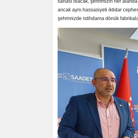
sahası olacak, şehrimizin her alanda 
ancak aynı hassasiyeti iktidar cephe
şehrimizde istihdama dönük fabrikalar