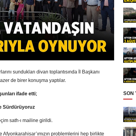
larını sundukları divan toplantısında İl Başkanı
azer de birer konuşma yaptılar.
SON
nları ifade etti;
le Sürdürüyoruz
im sath-ı mailine girildi.
e Afyonkarahisar’ımızın problemlerini hep birlikte