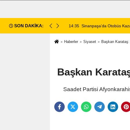
SON DAKİKA:
14:35
Sinanpaşa’da Otobüs Kazası:
Haberler
Siyaset
Başkan Karataş: 
Başkan Karataş
Saadet Partisi Afyonkarahis