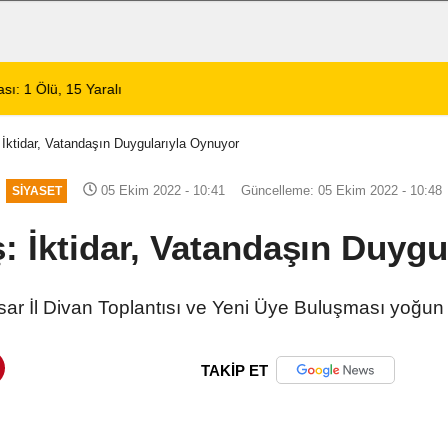
 1 Ölü, 15 Yaralı
14:59
8 Ağustos 2026 Af
İktidar, Vatandaşın Duygularıyla Oynuyor
05 Ekim 2022 - 10:41
Güncelleme: 05 Ekim 2022 - 10:48
SIYASET
: İktidar, Vatandaşın Duygu
ar İl Divan Toplantısı ve Yeni Üye Buluşması yoğun bir
TAKİP ET