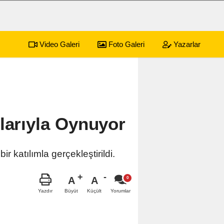
Video Galeri
Foto Galeri
Yazarlar
yonkarahisar Nöbetçi Eczaneler
larıyla Oynuyor
 katılımla gerçekleştirildi.
A
A
Büyüt
Küçült
Yazdır
Yorumlar