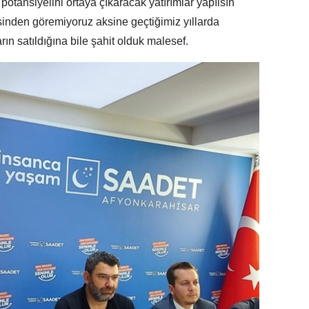
potansiyelini ortaya çıkaracak yatırımlar yapılsın
sinden göremiyoruz aksine geçtiğimiz yıllarda
ın satıldığına bile şahit olduk malesef.