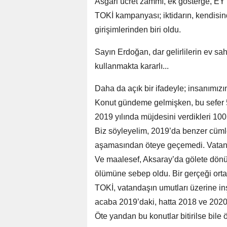
Asgari ücret zammı, ek gösterge, E
TOKİ kampanyası; iktidarın, kendisi
girişimlerinden biri oldu.
Sayın Erdoğan, dar gelirlilerin ev 
kullanmakta kararlı...
Daha da açık bir ifadeyle; insanımızı
Konut gündeme gelmişken, bu sefer 
2019 yılında müjdesini verdikleri 10
Biz söyleyelim, 2019’da benzer cümle
aşamasından öteye geçemedi. Vatanda
Ve maalesef, Aksaray’da gölete dönü
ölümüne sebep oldu. Bir gerçeği ort
TOKİ, vatandaşın umutları üzerine 
acaba 2019’daki, hatta 2018 ve 2020’d
Öte yandan bu konutlar bitirilse bile 