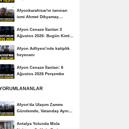
Afyonkarahisar'ın tanınan
ismi Ahmet Dikyamaç
hayatını kaybetti
Afyon Cenaze İlanları 3
Ağustos 2026: Bugün Kimler
Vefat Etti?
Afyon Adliyesi’nde katiplik
heyecanı
Afyon Cenaze İlanları: 6
Ağustos 2026 Perşembe
 YORUMLANANLAR
Afyon'da Ulaşım Zammı
Gündemde, Vatandaş Aynı
Soruyu Soruyor
Antalya Yolunda Mola