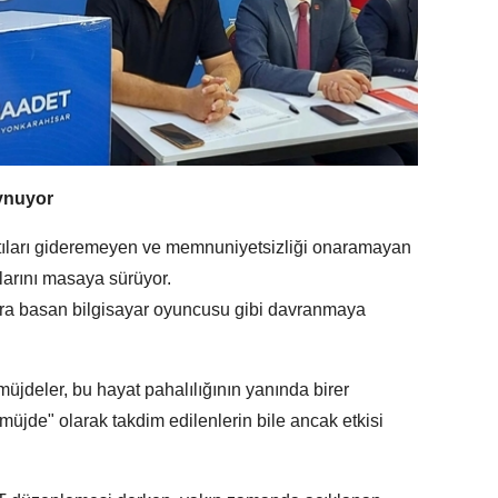
Oynuyor
ıntıları gideremeyen ve memnuniyetsizliği onaramayan
larını masaya sürüyor.
lara basan bilgisayar oyuncusu gibi davranmaya
müjdeler, bu hayat pahalılığının yanında birer
jde" olarak takdim edilenlerin bile ancak etkisi