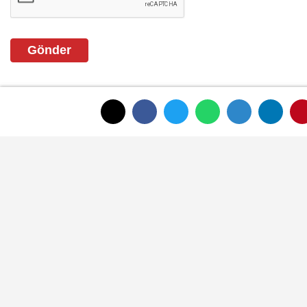
Gönder
ANASAYFAYA DÖNMEK İÇİN TIKLAYINIZ
İLGINIZI ÇEKEBILIR