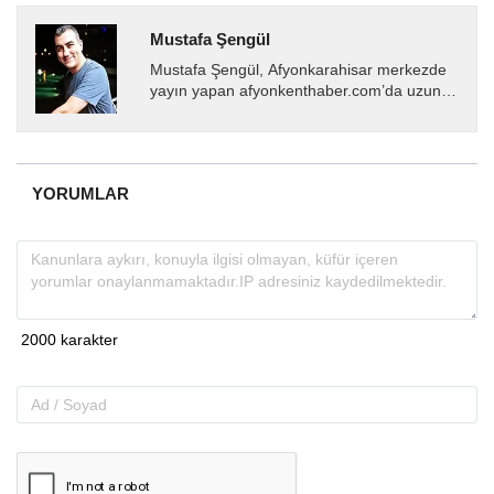
Mustafa Şengül
Mustafa Şengül, Afyonkarahisar merkezde
yayın yapan afyonkenthaber.com’da uzun
yıllardır yerel internet medyasında görev
almakta, haber akışı...
YORUMLAR