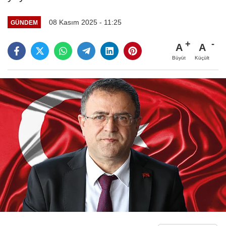
08 Kasım 2025 - 11:25
GÜNDEM
A
A
Büyüt
Küçült