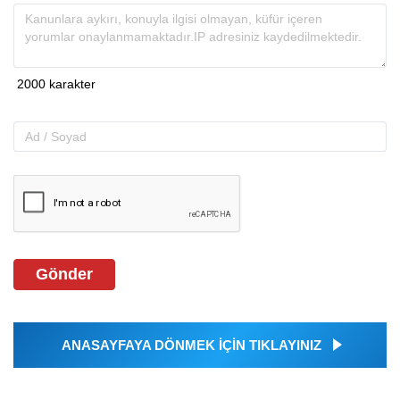
Gönder
ANASAYFAYA DÖNMEK İÇİN TIKLAYINIZ