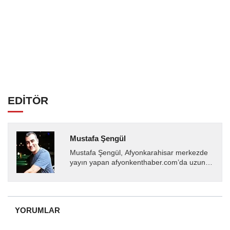
EDİTÖR
Mustafa Şengül
Mustafa Şengül, Afyonkarahisar merkezde
yayın yapan afyonkenthaber.com’da uzun
yıllardır yerel internet medyasında görev
almakta, haber akışı...
YORUMLAR