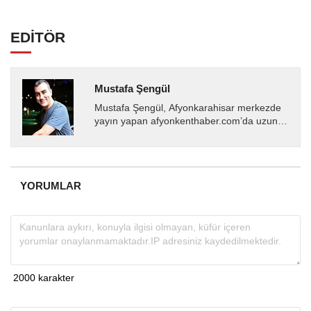
EDİTÖR
Mustafa Şengül
Mustafa Şengül, Afyonkarahisar merkezde
yayın yapan afyonkenthaber.com’da uzun
yıllardır yerel internet medyasında görev
almakta, haber akışı...
YORUMLAR