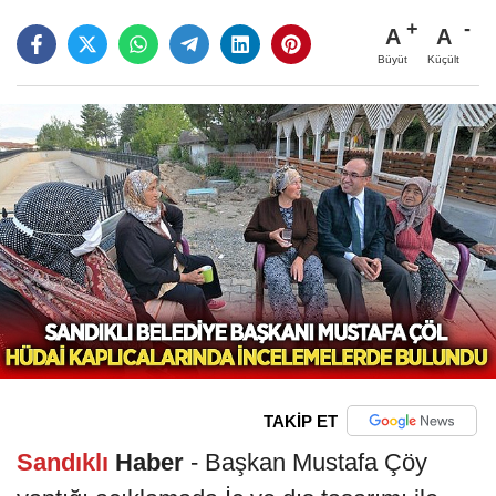
A
A
Büyüt
Küçült
TAKİP ET
Sandıklı
Haber
- Başkan Mustafa Çöy