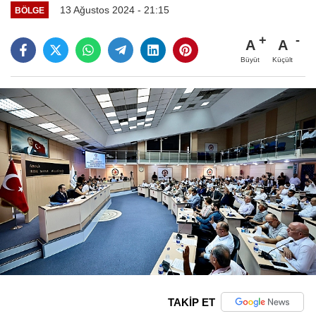
13 Ağustos 2024 - 21:15
BÖLGE
A
A
Büyüt
Küçült
TAKİP ET