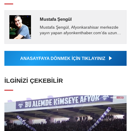
Mustafa Şengül
Mustafa Şengül, Afyonkarahisar merkezde
yayın yapan afyonkenthaber.com’da uzun
yıllardır yerel internet medyasında görev
almakta, haber akışı...
ANASAYFAYA DÖNMEK İÇİN TIKLAYINIZ
İLGINIZI ÇEKEBILIR