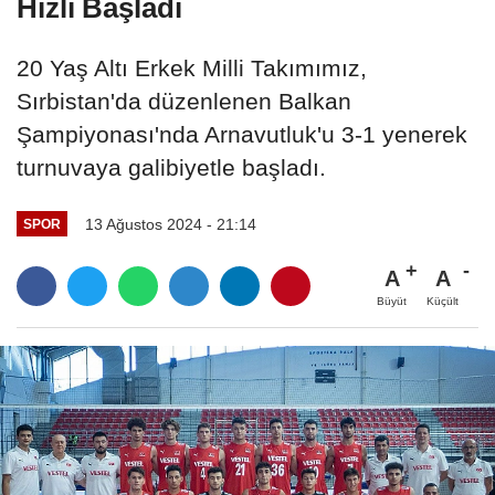
Hızlı Başladı
20 Yaş Altı Erkek Milli Takımımız,
Sırbistan'da düzenlenen Balkan
Şampiyonası'nda Arnavutluk'u 3-1 yenerek
turnuvaya galibiyetle başladı.
13 Ağustos 2024 - 21:14
SPOR
A
A
Büyüt
Küçült