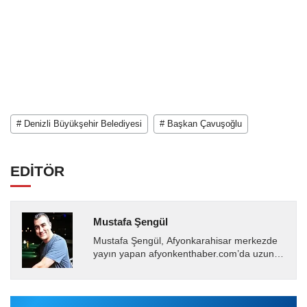
# Denizli Büyükşehir Belediyesi
# Başkan Çavuşoğlu
EDİTÖR
Mustafa Şengül
Mustafa Şengül, Afyonkarahisar merkezde
yayın yapan afyonkenthaber.com’da uzun
yıllardır yerel internet medyasında görev
almakta, haber akışı...