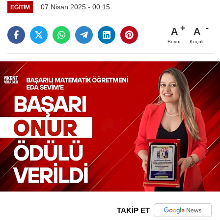
07 Nisan 2025 - 00:15
EĞITIM
A
A
Büyüt
Küçült
TAKİP ET