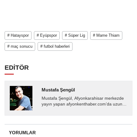
# Hatayspor
# Eyüpspor
# Süper Lig
# Mame Thiam
# maç sonucu
# futbol haberleri
EDİTÖR
Mustafa Şengül
Mustafa Şengül, Afyonkarahisar merkezde
yayın yapan afyonkenthaber.com’da uzun
yıllardır yerel internet medyasında görev
almakta, haber akışı...
YORUMLAR