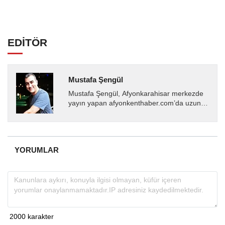
EDİTÖR
Mustafa Şengül
Mustafa Şengül, Afyonkarahisar merkezde
yayın yapan afyonkenthaber.com’da uzun
yıllardır yerel internet medyasında görev
almakta, haber akışı...
YORUMLAR