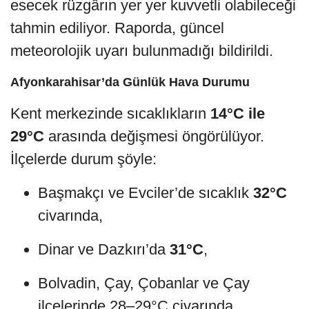
esecek rüzgârın yer yer kuvvetli olabileceği
tahmin ediliyor. Raporda, güncel
meteorolojik uyarı bulunmadığı bildirildi.
Afyonkarahisar’da Günlük Hava Durumu
Kent merkezinde sıcaklıkların
14°C ile
29°C
arasında değişmesi öngörülüyor.
İlçelerde durum şöyle:
Başmakçı ve Evciler’de sıcaklık
32°C
civarında,
Dinar ve Dazkırı’da
31°C
,
Bolvadin, Çay, Çobanlar ve Çay
ilçelerinde 28–29°C civarında,