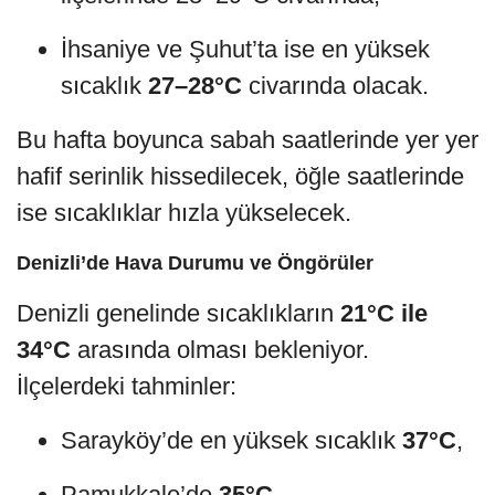
İhsaniye ve Şuhut’ta ise en yüksek
sıcaklık
27–28°C
civarında olacak.
Bu hafta boyunca sabah saatlerinde yer yer
hafif serinlik hissedilecek, öğle saatlerinde
ise sıcaklıklar hızla yükselecek.
Denizli’de Hava Durumu ve Öngörüler
Denizli genelinde sıcaklıkların
21°C ile
34°C
arasında olması bekleniyor.
İlçelerdeki tahminler:
Sarayköy’de en yüksek sıcaklık
37°C
,
Pamukkale’de
35°C
,