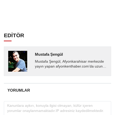
EDİTÖR
Mustafa Şengül
Mustafa Şengül, Afyonkarahisar merkezde
yayın yapan afyonkenthaber.com’da uzun
yıllardır yerel internet medyasında görev
almakta, haber akışı...
YORUMLAR