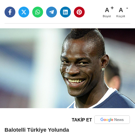
A
A
Büyüt
Küçült
TAKİP ET
Balotelli Türkiye Yolunda