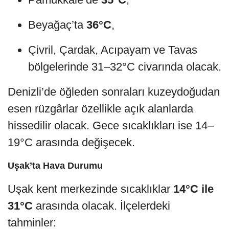
Beyağaç’ta
36°C
,
Çivril, Çardak, Acıpayam ve Tavas
bölgelerinde 31–32°C civarında olacak.
Denizli’de öğleden sonraları kuzeydoğudan
esen rüzgârlar özellikle açık alanlarda
hissedilir olacak. Gece sıcaklıkları ise 14–
19°C arasında değişecek.
Uşak’ta Hava Durumu
Uşak kent merkezinde sıcaklıklar
14°C ile
31°C
arasında olacak. İlçelerdeki
tahminler: