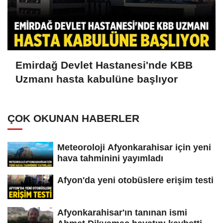
Emirdağ Devlet Hastanesi'nde KBB
Uzmanı hasta kabulüne başlıyor
ÇOK OKUNAN HABERLER
Meteoroloji Afyonkarahisar için yeni
hava tahminini yayımladı
Afyon'da yeni otobüslere erişim testi
Afyonkarahisar'ın tanınan ismi