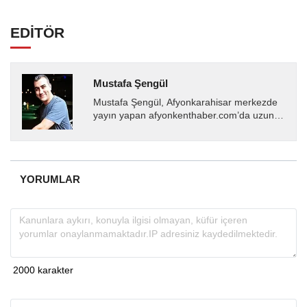
EDİTÖR
Mustafa Şengül
Mustafa Şengül, Afyonkarahisar merkezde
yayın yapan afyonkenthaber.com’da uzun
yıllardır yerel internet medyasında görev
almakta, haber akışı...
YORUMLAR