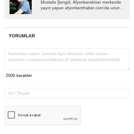
Mustafa Şengül, Afyonkarahisar merkezde
yayın yapan afyonkenthaber.com’da uzun
yıllardır yerel internet medyasında görev
almakta, haber akışı...
YORUMLAR