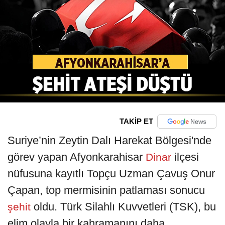
TAKİP ET
Suriye’nin Zeytin Dalı Harekat Bölgesi'nde
görev yapan Afyonkarahisar
ilçesi
Dinar
nüfusuna kayıtlı Topçu Uzman Çavuş Onur
Çapan, top mermisinin patlaması sonucu
oldu. Türk Silahlı Kuvvetleri (TSK), bu
şehit
elim olayla bir kahramanını daha