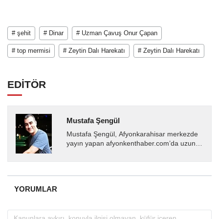
# şehit
# Dinar
# Uzman Çavuş Onur Çapan
# top mermisi
# Zeytin Dalı Harekatı
# Zeytin Dalı Harekatı
EDİTÖR
Mustafa Şengül
Mustafa Şengül, Afyonkarahisar merkezde
yayın yapan afyonkenthaber.com’da uzun
yıllardır yerel internet medyasında görev
almakta, haber akışı...
YORUMLAR