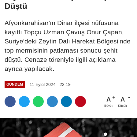
Düştü
Afyonkarahisar'ın Dinar ilçesi nüfusuna
kayıtlı Topçu Uzman Çavuş Onur Çapan,
Suriye'deki Zeytin Dalı Harekat Bölgesi'nde
top mermisinin patlaması sonucu şehit
düştü. Cenaze töreniyle ilgili açıklama
ayrıca yapılacak.
11 Eylül 2024 - 22:19
GÜNDEM
A
A
Büyüt
Küçült