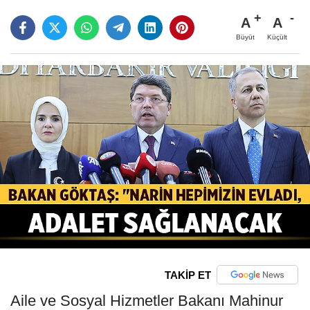
A
A
Büyüt
Küçült
TAKİP ET
Aile ve Sosyal Hizmetler Bakanı Mahinur