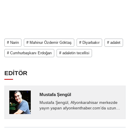
# Narin
# Mahinur Özdemir Göktaş
# Diyarbakır
# adalet
# Cumhurbaşkanı Erdoğan
# adaletin tecellisi
EDİTÖR
Mustafa Şengül
Mustafa Şengül, Afyonkarahisar merkezde
yayın yapan afyonkenthaber.com’da uzun
yıllardır yerel internet medyasında görev
almakta, haber akışı...