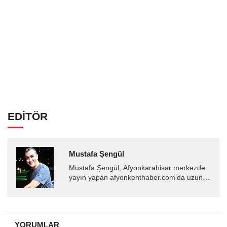
EDİTÖR
Mustafa Şengül
Mustafa Şengül, Afyonkarahisar merkezde
yayın yapan afyonkenthaber.com’da uzun
yıllardır yerel internet medyasında görev
almakta, haber akışı...
YORUMLAR