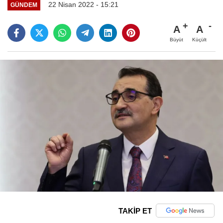
22 Nisan 2022 - 15:21
GÜNDEM
A
A
Büyüt
Küçült
TAKİP ET