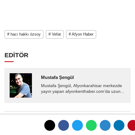
# hacı hakkı özsoy
# Vefat
# Afyon Haber
EDİTÖR
Mustafa Şengül
Mustafa Şengül, Afyonkarahisar merkezde
yayın yapan afyonkenthaber.com’da uzun
yıllardır yerel internet medyasında görev
almakta, haber akışı...
YORUMLAR