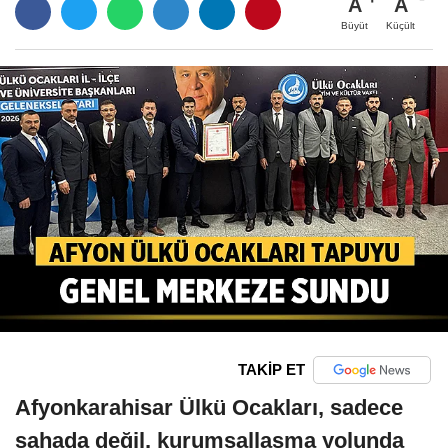
A
A
Büyüt
Küçült
TAKİP ET
Afyonkarahisar Ülkü Ocakları, sadece
sahada değil, kurumsallaşma yolunda