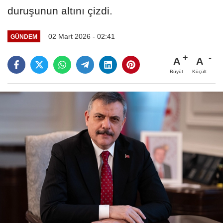
duruşunun altını çizdi.
02 Mart 2026 - 02:41
GÜNDEM
A
A
Büyüt
Küçült