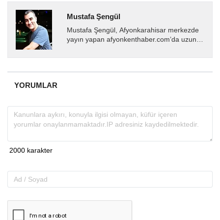
Mustafa Şengül
Mustafa Şengül, Afyonkarahisar merkezde
yayın yapan afyonkenthaber.com’da uzun
yıllardır yerel internet medyasında görev
almakta, haber akışı...
YORUMLAR