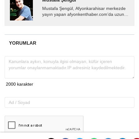
Mustafa Şengül, Afyonkarahisar merkezde
yayın yapan afyonkenthaber.com’da uzun
yıllardır yerel internet medyasında görev
almakta, haber akışı...
YORUMLAR