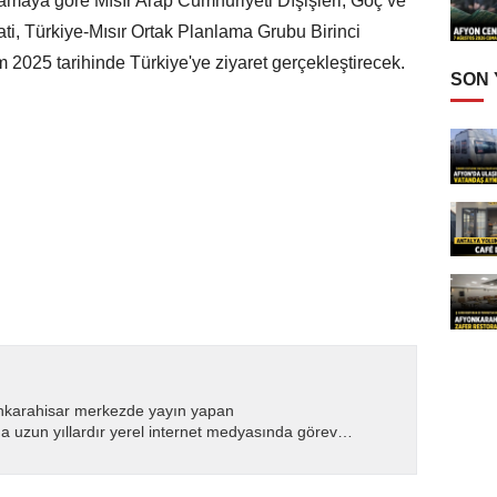
lamaya göre Mısır Arap Cumhuriyeti Dışişleri, Göç ve
lati, Türkiye-Mısır Ortak Planlama Grubu Birinci
m 2025 tarihinde Türkiye'ye ziyaret gerçekleştirecek.
SON
nkarahisar merkezde yayın yapan
 uzun yıllardır yerel internet medyasında görev
.