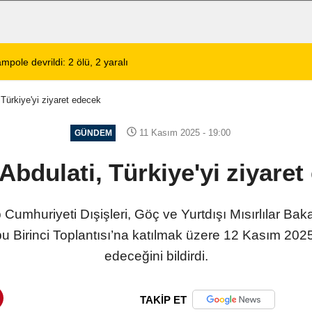
lerinin Tercihi: Halil Engin Oto Yıkama
02:11
Şarkıcı Cansever 
Türkiye'yi ziyaret edecek
11 Kasım 2025 - 19:00
GÜNDEM
Abdulati, Türkiye'yi ziyaret
p Cumhuriyeti Dışişleri, Göç ve Yurtdışı Mısırlılar Bak
 Birinci Toplantısı’na katılmak üzere 12 Kasım 2025 
edeceğini bildirdi.
TAKİP ET