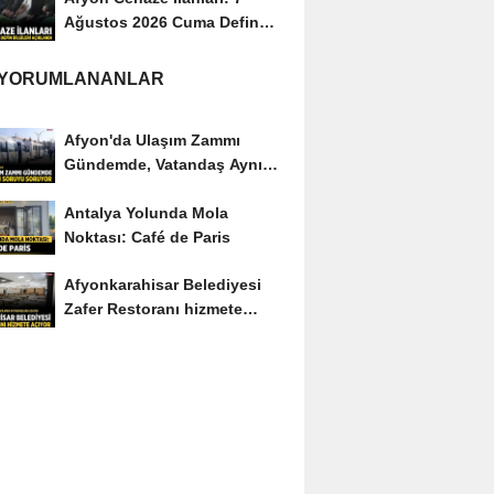
Ağustos 2026 Cuma Defin
Bilgileri Açıklandı
 YORUMLANANLAR
Afyon'da Ulaşım Zammı
Gündemde, Vatandaş Aynı
Soruyu Soruyor
Antalya Yolunda Mola
Noktası: Café de Paris
Afyonkarahisar Belediyesi
Zafer Restoranı hizmete
açıyor