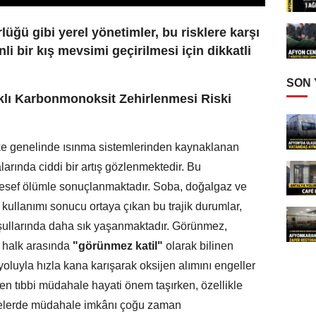
üğü gibi yerel yönetimler, bu risklere karşı
li bir kış mevsimi geçirilmesi için dikkatli
SON
lı Karbonmonoksit Zehirlenmesi Riski
ülke genelinde ısınma sistemlerinden kaynaklanan
arında ciddi bir artış gözlenmektedir. Bu
lesef ölümle sonuçlanmaktadır. Soba, doğalgaz ve
 kullanımı sonucu ortaya çıkan bu trajik durumlar,
oşullarında daha sık yaşanmaktadır. Görünmez,
 halk arasında
"görünmez katil"
olarak bilinen
luyla hızla kana karışarak oksijen alımını engeller
ken tıbbi müdahale hayati önem taşırken, özellikle
elerde müdahale imkânı çoğu zaman