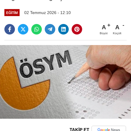
02 Temmuz 2026 - 12:10
EĞITIM
A
A
Büyüt
Küçült
TAKİP ET