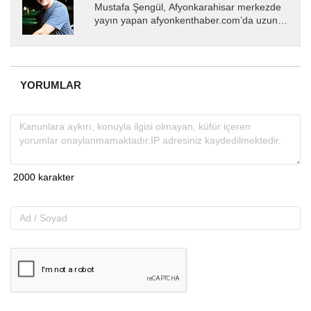
Mustafa Şengül, Afyonkarahisar merkezde
yayın yapan afyonkenthaber.com’da uzun
yıllardır yerel internet medyasında görev
almakta, haber akışı...
YORUMLAR