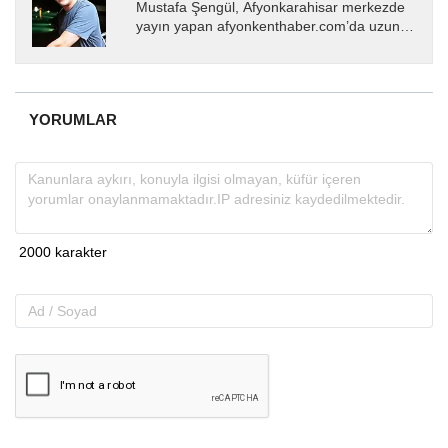
Mustafa Şengül, Afyonkarahisar merkezde
yayın yapan afyonkenthaber.com’da uzun
yıllardır yerel internet medyasında görev
almakta, haber akışı...
YORUMLAR