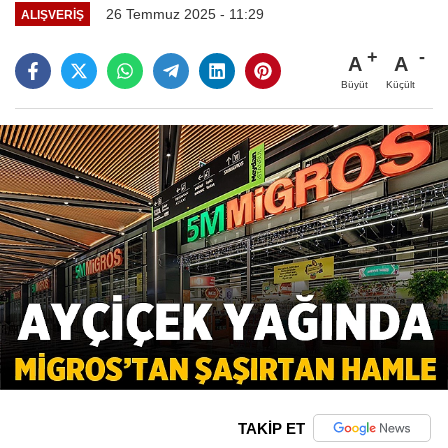
26 Temmuz 2025 - 11:29
ALIŞVERIŞ
A
A
Büyüt
Küçült
TAKİP ET