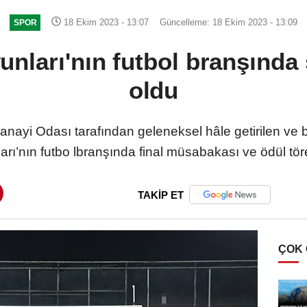
18 Ekim 2023 - 13:07
Güncelleme: 18 Ekim 2023 - 13:09
SPOR
nları'nın futbol branşında 
oldu
anayi Odası tarafından geleneksel hâle getirilen ve 
’nın futbo lbranşında final müsabakası ve ödül tören
TAKİP ET
ÇOK