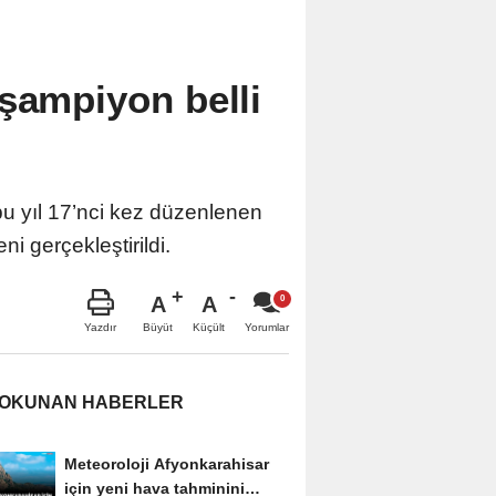
şampiyon belli
bu yıl 17’nci kez düzenlenen
i gerçekleştirildi.
A
A
Büyüt
Küçült
Yazdır
Yorumlar
 OKUNAN HABERLER
Meteoroloji Afyonkarahisar
için yeni hava tahminini