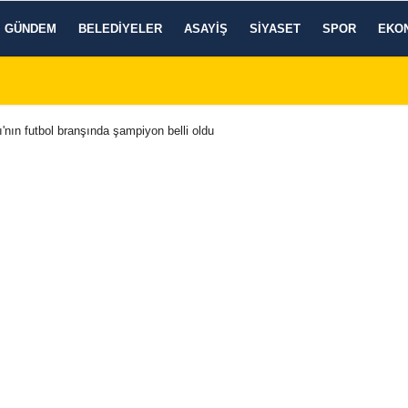
GÜNDEM
BELEDIYELER
ASAYIŞ
SIYASET
SPOR
EKO
nın futbol branşında şampiyon belli oldu