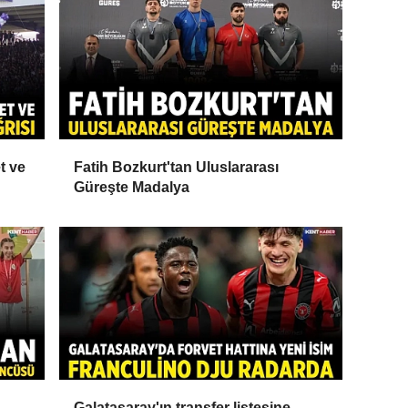
t ve
Fatih Bozkurt'tan Uluslararası
Güreşte Madalya
Galatasaray'ın transfer listesine