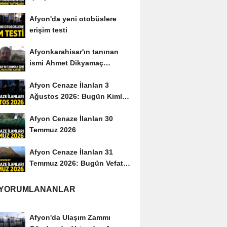
yayımladı
Afyon'da yeni otobüslere
erişim testi
Afyonkarahisar'ın tanınan
ismi Ahmet Dikyamaç
hayatını kaybetti
Afyon Cenaze İlanları 3
Ağustos 2026: Bugün Kimler
Vefat Etti?
Afyon Cenaze İlanları 30
Temmuz 2026
Afyon Cenaze İlanları 31
Temmuz 2026: Bugün Vefat
Edenler Kimler?
 YORUMLANANLAR
Afyon'da Ulaşım Zammı