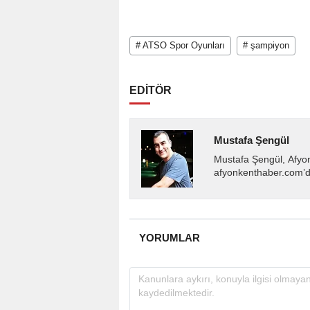
# ATSO Spor Oyunları
# şampiyon
EDİTÖR
Mustafa Şengül
Mustafa Şengül, Afyo
afyonkenthaber.com’da
almakta, haber akışı..
YORUMLAR