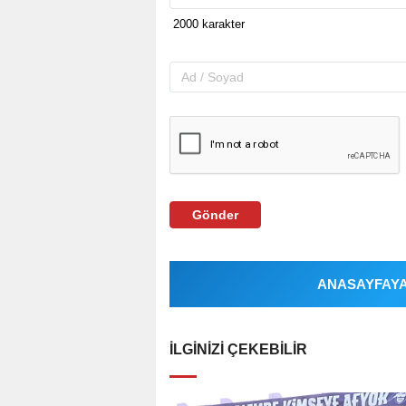
Gönder
ANASAYFAYA 
İLGINIZI ÇEKEBILIR