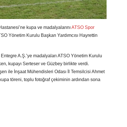
Hastanesi’ne kupa ve madalyalarını
ATSO Spor
SO Yönetim Kurulu Başkan Yardımcısı Hayrettin
t Entegre A.Ş.’ye madalyaları ATSO Yönetim Kurulu
n, kupayı Serteser ve Güzbey birlikte verdi.
n ile İnşaat Mühendisleri Odası İl Temsilcisi Ahmet
upa töreni, toplu fotoğraf çekiminin ardından sona