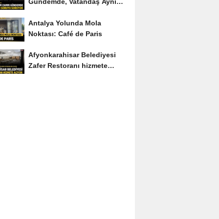
Gündemde, Vatandaş Aynı
Soruyu Soruyor
Antalya Yolunda Mola
Noktası: Café de Paris
Afyonkarahisar Belediyesi
Zafer Restoranı hizmete
açıyor