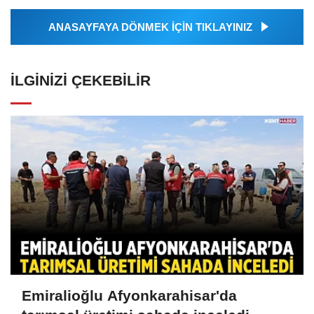
ANASAYFAYA DÖNMEK İÇİN TIKLAYINIZ
İLGINIZI ÇEKEBILIR
Emiralioğlu Afyonkarahisar'da