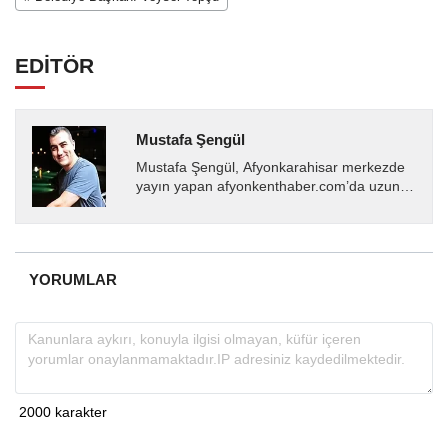
EDİTÖR
Mustafa Şengül
Mustafa Şengül, Afyonkarahisar merkezde
yayın yapan afyonkenthaber.com’da uzun
yıllardır yerel internet medyasında görev
almakta, haber akışı...
YORUMLAR