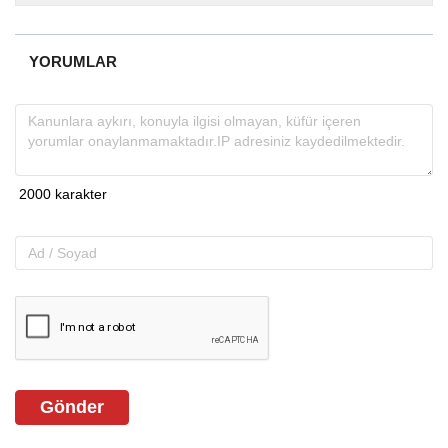
almakta, haber akışı...
YORUMLAR
Gönder