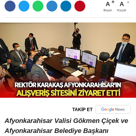
A
A
Büyüt
Küçült
TAKİP ET
Afyonkarahisar Valisi Gökmen Çiçek ve
Afyonkarahisar Belediye Başkanı