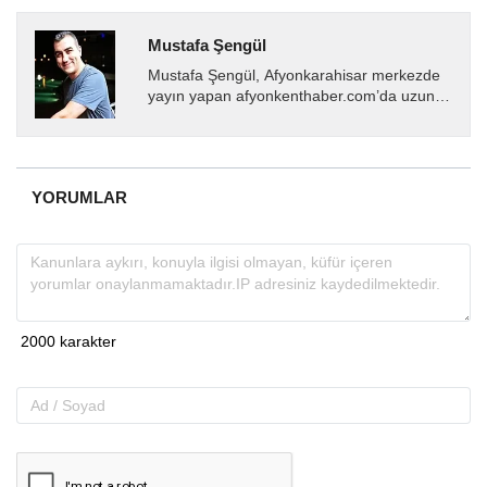
Mustafa Şengül
Mustafa Şengül, Afyonkarahisar merkezde
yayın yapan afyonkenthaber.com’da uzun
yıllardır yerel internet medyasında görev
almakta, haber akışı...
YORUMLAR