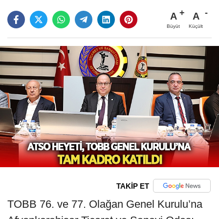
A
A
Büyüt
Küçült
TAKİP ET
TOBB 76. ve 77. Olağan Genel Kurulu’na